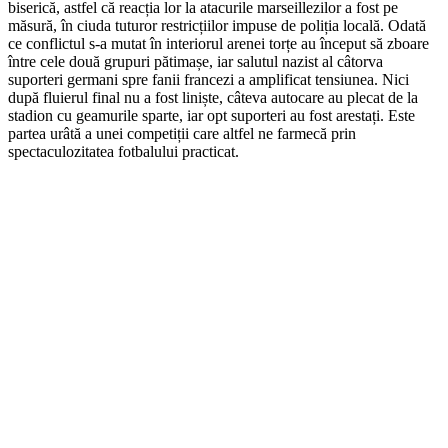
biserică, astfel că reacția lor la atacurile marseillezilor a fost pe
măsură, în ciuda tuturor restricțiilor impuse de poliția locală. Odată
ce conflictul s-a mutat în interiorul arenei torțe au început să zboare
între cele două grupuri pătimașe, iar salutul nazist al câtorva
suporteri germani spre fanii francezi a amplificat tensiunea. Nici
după fluierul final nu a fost liniște, câteva autocare au plecat de la
stadion cu geamurile sparte, iar opt suporteri au fost arestați. Este
partea urâtă a unei competiții care altfel ne farmecă prin
spectaculozitatea fotbalului practicat.