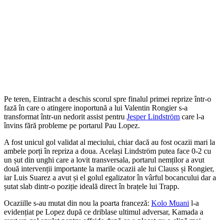
Pe teren, Eintracht a deschis scorul spre finalul primei reprize într-o
fază în care o atingere inoportună a lui Valentin Rongier s-a
transformat într-un nedorit assist pentru
Jesper Lindström
care l-a
învins fără probleme pe portarul Pau Lopez.
A fost unicul gol validat al meciului, chiar dacă au fost ocazii mari la
ambele porți în repriza a doua. Același Lindström putea face 0-2 cu
un șut din unghi care a lovit transversala, portarul nemților a avut
două intervenții importante la marile ocazii ale lui Clauss și Rongier,
iar Luis Suarez a avut și el golul egalizator în vârful bocancului dar a
șutat slab dintr-o poziție ideală direct în brațele lui Trapp.
Ocaziille s-au mutat din nou la poarta franceză:
Kolo Muani
l-a
evidențiat pe Lopez după ce driblase ultimul adversar, Kamada a