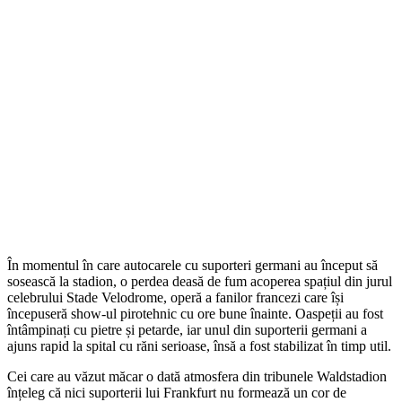
În momentul în care autocarele cu suporteri germani au început să
sosească la stadion, o perdea deasă de fum acoperea spațiul din jurul
celebrului Stade Velodrome, operă a fanilor francezi care își
începuseră show-ul pirotehnic cu ore bune înainte. Oaspeții au fost
întâmpinați cu pietre și petarde, iar unul din suporterii germani a
ajuns rapid la spital cu răni serioase, însă a fost stabilizat în timp util.
Cei care au văzut măcar o dată atmosfera din tribunele Waldstadion
înțeleg că nici suporterii lui Frankfurt nu formează un cor de