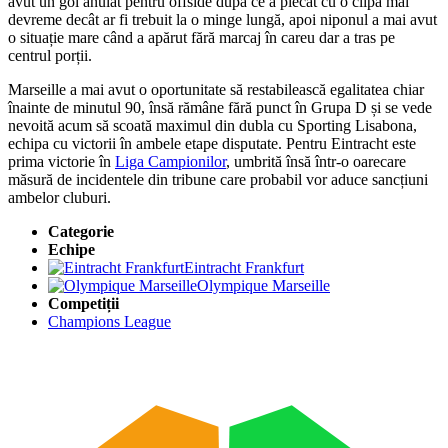
avut un gol anulat pentru offside după ce a plecat cu o clipă mai
devreme decât ar fi trebuit la o minge lungă, apoi niponul a mai avut
o situație mare când a apărut fără marcaj în careu dar a tras pe
centrul porții.
Marseille a mai avut o oportunitate să restabilească egalitatea chiar
înainte de minutul 90, însă rămâne fără punct în Grupa D și se vede
nevoită acum să scoată maximul din dubla cu Sporting Lisabona,
echipa cu victorii în ambele etape disputate. Pentru Eintracht este
prima victorie în
Liga Campionilor
, umbrită însă într-o oarecare
măsură de incidentele din tribune care probabil vor aduce sancțiuni
ambelor cluburi.
Categorie
Echipe
Eintracht Frankfurt
Olympique Marseille
Competiții
Champions League