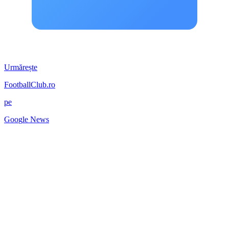
Urmărește
FootballClub.ro
pe
G
o
o
g
l
e
News