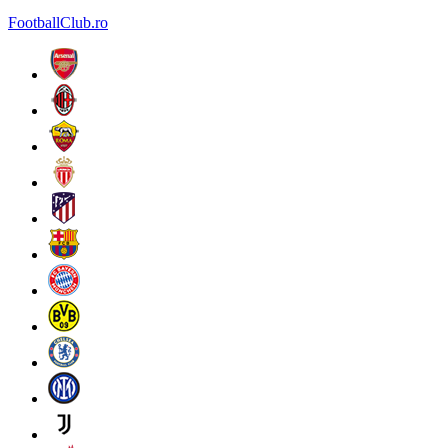
FootballClub.ro