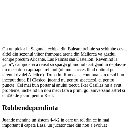
Cu un picior in Segunda echipa din Baleare trebuie sa schimbe ceva,
altfel din sezonul viitor frumoasa arena din Mallorca va gazdui
echipe precum Alicante, Las Palmas sau Castellon. Revenind la
„albi”, campioana a reusit sa sparga ghinionul castigand in deplasare
un meci dupa aproape trei luni (ultimul succes fiind obtinut pe
terenul rivalei Atletico). Trupa lui Ramos isi continua parcursul bun
inceput dupa El Clasico, jucand nu pentru spectacol, ci pentru
puncte. Cel mai bun portar al anului trecut, Iker Casillas nu a avut
probleme, incheind un nou meci fara a primi gol aniversand astfel si
el 450 de jocuri pentru Real.
Robbendependinta
Juande mentine un sistem 4-4-2 in care un rol din ce in mai
important il capata Lass, un jucator care din nou a evoluat