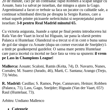
20 de minute, caci pe un contraatac rapid Robben a scapat singur cu
Aouate, bara l-a salvat pe israelian, dar mingea a ajuns la Gago.
Argentinianul a facut ce trebuie sa faca un jucator cu calitatile sale, a
continuat schimband directia pe dreapta la Sergio Ramos, care a
reluat superb printre picioarele nefericitului si neprotejatului portar
israelian:
3-0 pentru Real Madrid minutul 65.
Cu victoria asigurata, Juande a optat pe final pentru introducerea lui
Rafa Van der Vaart in locul lui Higuain, iar pana la sfarsit pentru
Palanca si Huntelaar. Olandezul si-a trecut si el in cont o buna sansa
de gol dar singur cu Aouate (dupa un corner executat de Sneijder) l-
a tintit pe goalkeeperul gazdelor. O sansa mare pentru Huntelaar
care parca incetul cu incetul ne face fara sa vrea sa spunem:
il vrem
pe Lass in Champions League!
Mallorca:
Aouate; Scaloni, Ramis (Keita, 74), D. Navarro, Nunes,
Corrales; M. Suarez (Jurado, 46), Marti, C. Santana; Arango (Trejo,
73) Webo.
R. Madrid:
Casillas; S. Ramos, Pepe, Cannavaro, Heinze; Robben
(Palanca, 71), Lass, Gago, Sneijder; Higuain (Van der Vaart, 65?)
Raul (Huntelaar, 73).
Arbitru: Undiano Mallenco
Categorie