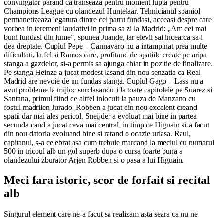
convingator parand ca transeaza pentru moment lupta pentru
Champions League cu olandezul Huntelaar. Tehnicianul spaniol
permanetizeaza legatura dintre cei patru fundasi, aceeasi despre care
vorbea in teremeni laudativi in prima sa zi la Madrid: „Am cei mai
buni fundasi din lume”, spunea Juande, iar elevii sai incearca sa-i
dea dreptate. Cuplul Pepe – Cannavaro nu a intampinat prea multe
dificultati, la fel si Ramos care, profitand de spatiile create pe aripa
stanga a gazdelor, si-a permis sa ajunga chiar in pozitie de finalizare.
Pe stanga Heinze a jucat modest lasand din nou senzatia ca Real
Madrid are nevoie de un fundas stanga. Cuplul Gago – Lass nu a
avut probleme la mijloc surclasandu-i la toate capitolele pe Suarez si
Santana, primul fiind de altfel inlocuit la pauza de Manzano cu
fostul madrilen Jurado. Robben a jucat din nou excelent creand
spatii dar mai ales pericol. Sneijder a evoluat mai bine in partea
secunda cand a jucat ceva mai central, in timp ce Higuain si-a facut
din nou datoria evoluand bine si ratand o ocazie uriasa. Raul,
capitanul, s-a celebrat asa cum trebuie marcand la meciul cu numarul
500 in tricoul alb un gol superb dupa o cursa foarte buna a
olandezului zburator Arjen Robben si o pasa a lui Higuain.
Meci fara istoric, scor de forfait si recital
alb
Singurul element care ne-a facut sa realizam asta seara ca nu ne