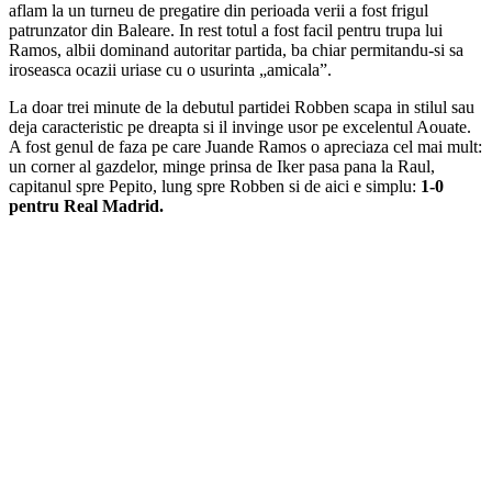
aflam la un turneu de pregatire din perioada verii a fost frigul
patrunzator din Baleare. In rest totul a fost facil pentru trupa lui
Ramos, albii dominand autoritar partida, ba chiar permitandu-si sa
iroseasca ocazii uriase cu o usurinta „amicala”.
La doar trei minute de la debutul partidei Robben scapa in stilul sau
deja caracteristic pe dreapta si il invinge usor pe excelentul Aouate.
A fost genul de faza pe care Juande Ramos o apreciaza cel mai mult:
un corner al gazdelor, minge prinsa de Iker pasa pana la Raul,
capitanul spre Pepito, lung spre Robben si de aici e simplu:
1-0
pentru Real Madrid.