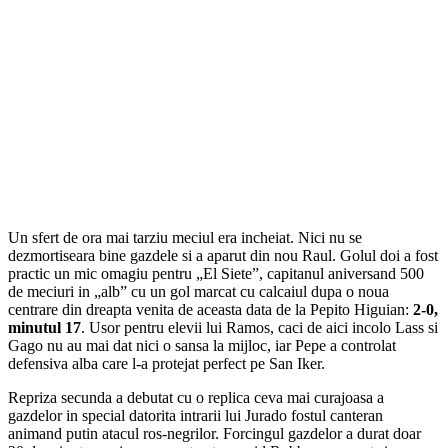
Un sfert de ora mai tarziu meciul era incheiat. Nici nu se
dezmortiseara bine gazdele si a aparut din nou Raul. Golul doi a fost
practic un mic omagiu pentru „El Siete”, capitanul aniversand 500
de meciuri in „alb” cu un gol marcat cu calcaiul dupa o noua
centrare din dreapta venita de aceasta data de la Pepito Higuian:
2-0,
minutul 17
. Usor pentru elevii lui Ramos, caci de aici incolo Lass si
Gago nu au mai dat nici o sansa la mijloc, iar Pepe a controlat
defensiva alba care l-a protejat perfect pe San Iker.
Repriza secunda a debutat cu o replica ceva mai curajoasa a
gazdelor in special datorita intrarii lui Jurado fostul canteran
animand putin atacul ros-negrilor. Forcingul gazdelor a durat doar