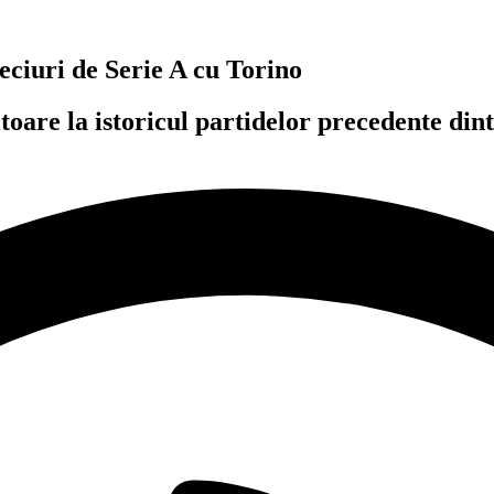
eciuri de Serie A cu Torino
ritoare la istoricul partidelor precedente di