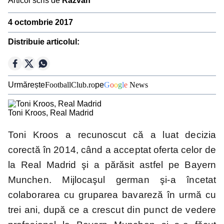
Articol scris de
Răzvan
Ousmane Dembélé
4 octombrie 2017
Reconstrucție Manchester United
Distribuie articolul:
Meciuri Champions League
Clasament Premier League
Golgheteri La Liga
Urmărește
FootballClub.ro
pe
G
o
o
g
l
e
News
Golgheteri Premier League
Toni Kroos, Real Madrid
Campionate
Toni Kroos a recunoscut că a luat decizia
corectă în 2014, când a acceptat oferta celor de
la Real Madrid şi a părăsit astfel pe Bayern
Premier
La Liga
Bundesliga
Serie A
League
Munchen. Mijlocaşul german şi-a încetat
colaborarea cu gruparea bavareză în urmă cu
trei ani, după ce a crescut din punct de vedere
Ligue 1
Eredivisie
Liga
Jupiler Pro
Portugal
League