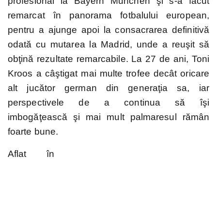
profesional la Bayern Munchen şi s-a făcut
remarcat în panorama fotbalului european,
pentru a ajunge apoi la consacrarea definitivă
Süper Lig
MLS
Championship
Saudi Pro
odată cu mutarea la Madrid, unde a reuşit să
League
obţină rezultate remarcabile. La 27 de ani, Toni
Kroos a câştigat mai multe trofee decât oricare
alt jucător german din generaţia sa, iar
2.Bundesliga
Segunda
Serie B
División
perspectivele de a continua să îşi
imbogăţească şi mai mult palmaresul rămân
Cupe Europene
foarte bune.
Aflat în
Champions
League
Echipe naționale