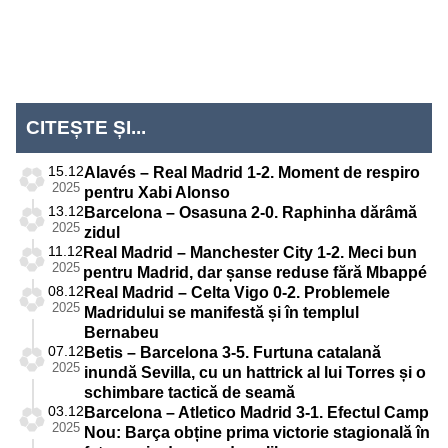
CITEȘTE ȘI...
15.12
Alavés – Real Madrid 1-2. Moment de respiro
2025
pentru Xabi Alonso
13.12
Barcelona – Osasuna 2-0. Raphinha dărâmă
2025
zidul
11.12
Real Madrid – Manchester City 1-2. Meci bun
2025
pentru Madrid, dar șanse reduse fără Mbappé
08.12
Real Madrid – Celta Vigo 0-2. Problemele
2025
Madridului se manifestă și în templul
Bernabeu
07.12
Betis – Barcelona 3-5. Furtuna catalană
2025
inundă Sevilla, cu un hattrick al lui Torres și o
schimbare tactică de seamă
03.12
Barcelona – Atletico Madrid 3-1. Efectul Camp
2025
Nou: Barça obține prima victorie stagională în