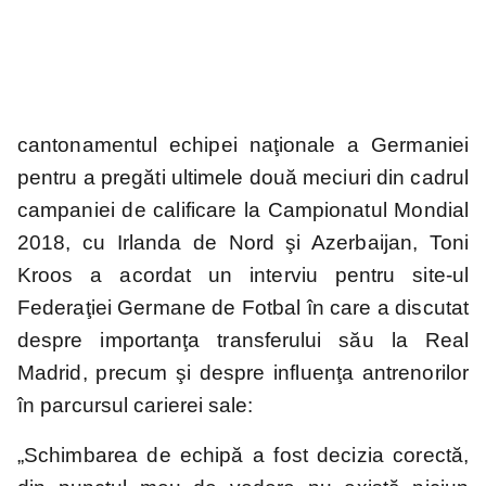
Mondial
EURO 2024
Mondial
EURO 2020
2026
2022
cantonamentul echipei naţionale a Germaniei
pentru a pregăti ultimele două meciuri din cadrul
Liga
campaniei de calificare la Campionatul Mondial
Națiunilor
2018, cu Irlanda de Nord şi Azerbaijan, Toni
Kroos a acordat un interviu pentru site-ul
Federaţiei Germane de Fotbal în care a discutat
despre importanţa transferului său la Real
Madrid, precum şi despre influenţa antrenorilor
în parcursul carierei sale:
„Schimbarea de echipă a fost decizia corectă,