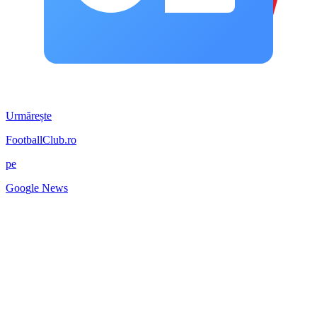
Urmărește
FootballClub.ro
pe
G
o
o
g
l
e
News