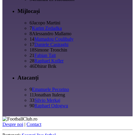
Mijlocași
6
Jacopo Martini
7
Karim Zedadka
8
Alessandro Mallamo
14
Mamadou Coulibaly
17
Daniele Casiraghi
18
Simone Tronchin
21
Fabian Tait
28
Raphael Kofler
46
Dhirar Brik
Atacanți
9
Emanuele Pecorino
11
Jonathan Italeng
33
Silvio Merkaj
90
Raphael Odogwu
Despre noi
|
Contact