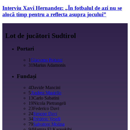
Interviu Xavi Hernandez: „În fotbalul de azi nu se
alocă timp pentru a reflecta asupra jocului”
Lot de jucători Sudtirol
Portari
1
Giacomo Poluzzi
31
Marius Adamonis
Fundași
4
Davide Mancini
5
Andrea Masiello
13
Carlo Sabatini
19
Nicola Pietrangeli
23
Federico Davi
24
Simone Davi
34
Frédéric Veseli
79
Salvatore Molina
94
Hamza El Kaouakibi