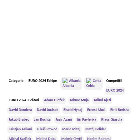
Categorie
EURO 2024 Echipe
Albania
Cehia
Competiții
EURO 2024
EURO 2024 Jucători
Adam Hložek
Arbnor Muja
Arlind Ajeti
David Doudera
David Jurásek
Elseid Hysaj
Ernest Muci
Etrit Berisha
Jakub Brabec
Jan Kuchta
Jasir Asani
Jiří Pavlenka
Klaus Gjasula
Kristjan Asllani
Lukáš Provod
Mario Mitaj
Matěj Polidar
Michal Sadílek
Mirlind Daku
Mojmir Chytil
Nedim Bajrami