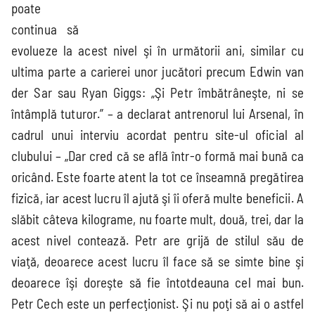
poate
continua să
evolueze la acest nivel şi în următorii ani, similar cu
Mondial 2026
EURO 2024
Mondial 2022
EURO 2020
ultima parte a carierei unor jucători precum Edwin van
der Sar sau Ryan Giggs: „Şi Petr îmbătrâneşte, ni se
întâmplă tuturor.” – a declarat antrenorul lui Arsenal, în
Liga
Națiunilor
cadrul unui interviu acordat pentru site-ul oficial al
clubului – „Dar cred că se află într-o formă mai bună ca
oricând. Este foarte atent la tot ce înseamnă pregătirea
fizică, iar acest lucru îl ajută şi îi oferă multe beneficii. A
slăbit câteva kilograme, nu foarte mult, două, trei, dar la
acest nivel contează. Petr are grijă de stilul său de
viaţă, deoarece acest lucru îl face să se simte bine şi
deoarece îşi doreşte să fie întotdeauna cel mai bun.
Petr Cech este un perfecţionist. Şi nu poţi să ai o astfel