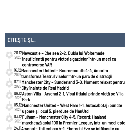
CITEȘTE ȘI...
20.12
Newcastle – Chelsea 2-2. Dubla lui Woltemade,
2025
insuficientă pentru victoria gazdelor într-un meci cu
controverse VAR
16.12
Manchester United – Bournemouth 4-4. Amorim
2025
transformă Teatrul viselor într-un parc de distracții
07.12
Manchester City – Sunderland 3-0. Moment relaxat pentru
2025
City înainte de Real Madrid
06.12
Aston Villa – Arsenal 2-1. Visul titlului prinde viață pe Villa
2025
Park
05.12
Manchester United – West Ham 1-1. Autosabotaj: puncte
2025
ușoare și locul 5, pierdute de ManUtd
03.12
Fulham – Manchester City 4-5. Record: Haaland
2025
marchează golul 100 în Premier League, într-un meci epic
24.11
Arsenal – Tottenham 4-1. Eberechi Eze se întâlnește cu