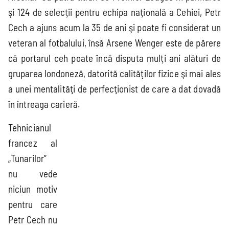
League
şi 124 de selecţii pentru echipa naţională a Cehiei, Petr
Cech a ajuns acum la 35 de ani şi poate fi considerat un
veteran al fotbalului, însă Arsene Wenger este de părere
Süper Lig
MLS
Championship
Saudi Pro
League
că portarul ceh poate încă disputa mulţi ani alături de
gruparea londoneză, datorită calităţilor fizice şi mai ales
a unei mentalităţi de perfecţionist de care a dat dovadă
2.Bundesliga
Segunda
Serie B
în întreaga carieră.
División
Tehnicianul
Cupe Europene
francez al
„Tunarilor”
nu vede
Champions
niciun motiv
League
pentru care
Petr Cech nu
Echipe naționale