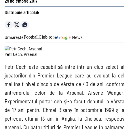
29 noiembrie 2017
Prim-plan
Distribuie articolul:
Ousmane Dembélé
Reconstrucție Manchester United
Meciuri Champions League
Urmărește
pe
FootballClub.ro
G
o
o
g
l
e
News
Clasament Premier League
Golgheteri La Liga
Petr Cech, Arsenal
Golgheteri Premier League
Petr Cech este capabil să intre într-un club select al
Campionate
jucătorilor din Premier League care au evoluat la cel
mai înalt nivel dincolo de vârsta de 40 de ani, conform
antrenorului celor de la Arsenal, Arsene Wenger.
Premier
La Liga
Bundesliga
Serie A
Experimentatul portar ceh şi-a făcut debutul la vârsta
League
de 17 ani pentru Chmel Blsany în octombrie 1999 şi a
petrecut ultimii 13 ani în Anglia, la Chelsea, respectiv
Arsenal. Cu patru titluri de Premier League în palmares
Ligue 1
Eredivisie
Liga Portugal
Jupiler Pro