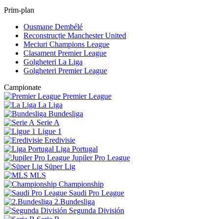
Prim-plan
Ousmane Dembélé
Reconstrucție Manchester United
Meciuri Champions League
Clasament Premier League
Golgheteri La Liga
Golgheteri Premier League
Campionate
Premier League
La Liga
Bundesliga
Serie A
Ligue 1
Eredivisie
Liga Portugal
Jupiler Pro League
Süper Lig
MLS
Championship
Saudi Pro League
2.Bundesliga
Segunda División