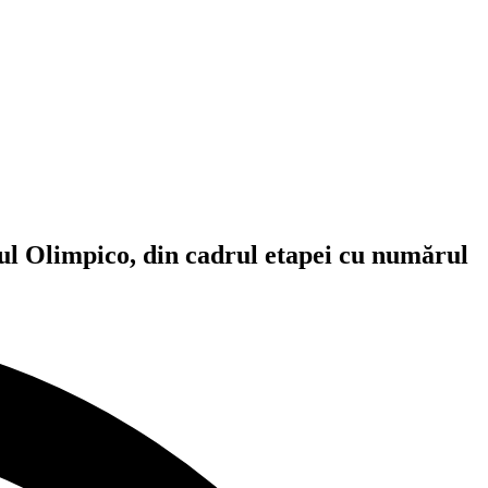
onul Olimpico, din cadrul etapei cu numărul