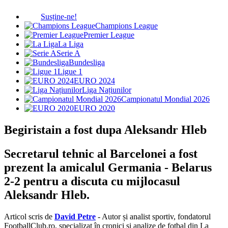
Susține-ne!
Champions League
Premier League
La Liga
Serie A
Bundesliga
Ligue 1
EURO 2024
Liga Națiunilor
Campionatul Mondial 2026
EURO 2020
Begiristain a fost dupa Aleksandr Hleb
Secretarul tehnic al Barcelonei a fost
prezent la amicalul Germania - Belarus
2-2 pentru a discuta cu mijlocasul
Aleksandr Hleb.
Articol scris de
David Petre
- Autor și analist sportiv, fondatorul
FootballClub.ro, specializat în cronici și analize de fotbal din La