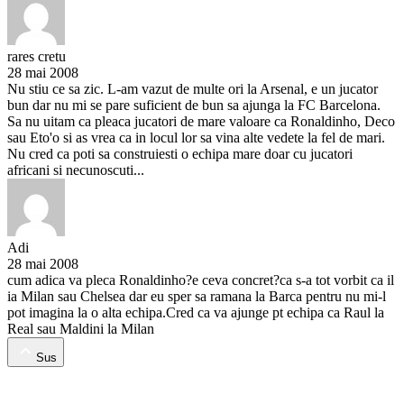
rares cretu
28 mai 2008
Nu stiu ce sa zic. L-am vazut de multe ori la Arsenal, e un jucator
bun dar nu mi se pare suficient de bun sa ajunga la FC Barcelona.
Sa nu uitam ca pleaca jucatori de mare valoare ca Ronaldinho, Deco
sau Eto'o si as vrea ca in locul lor sa vina alte vedete la fel de mari.
Nu cred ca poti sa construiesti o echipa mare doar cu jucatori
africani si necunoscuti...
Adi
28 mai 2008
cum adica va pleca Ronaldinho?e ceva concret?ca s-a tot vorbit ca il
ia Milan sau Chelsea dar eu sper sa ramana la Barca pentru nu mi-l
pot imagina la o alta echipa.Cred ca va ajunge pt echipa ca Raul la
Real sau Maldini la Milan
Sus