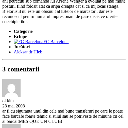
ani petrecuti sub comanda lui Arsene Wenger a evoluat pe mai multe
posturi, fiind folosit atat ca aripa dreapta cat si ca mijlocas stanga.
Bielorusul nu este un obisnuit al listelor de marcatori, dar este
recunoscut pentru numarul impresionant de pase decisive oferite
coechipierilor.
Categorie
Echipe
FC Barcelona
Jucători
Aleksandr Hleb
3 comentarii
okkith
28 mai 2008
ar fi cu siguranta unul din cele mai bune transferuri pe care le poate
face barca!e foarte tehnic si stilul sau se potriveste de minune cu cel
al barcai!MES QUE UN CLUB!