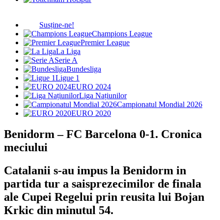
Susține-ne!
Champions League
Premier League
La Liga
Serie A
Bundesliga
Ligue 1
EURO 2024
Liga Națiunilor
Campionatul Mondial 2026
EURO 2020
Benidorm – FC Barcelona 0-1. Cronica
meciului
Catalanii s-au impus la Benidorm in
partida tur a saisprezecimilor de finala
ale Cupei Regelui prin reusita lui Bojan
Krkic din minutul 54.