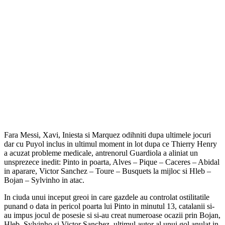
Fara Messi, Xavi, Iniesta si Marquez odihniti dupa ultimele jocuri
dar cu Puyol inclus in ultimul moment in lot dupa ce Thierry Henry
a acuzat probleme medicale, antrenorul Guardiola a aliniat un
unsprezece inedit: Pinto in poarta, Alves – Pique – Caceres – Abidal
in aparare, Victor Sanchez – Toure – Busquets la mijloc si Hleb –
Bojan – Sylvinho in atac.
In ciuda unui inceput greoi in care gazdele au controlat ostilitatile
punand o data in pericol poarta lui Pinto in minutul 13, catalanii si-
au impus jocul de posesie si si-au creat numeroase ocazii prin Bojan,
Hleb, Sylvinho si Victor Sanchez, ultimul autor al unui gol anulat in