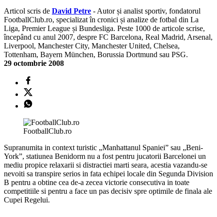
Articol scris de
David Petre
- Autor și analist sportiv, fondatorul
FootballClub.ro, specializat în cronici și analize de fotbal din La
Liga, Premier League și Bundesliga. Peste 1000 de articole scrise,
începând cu anul 2007, despre FC Barcelona, Real Madrid, Arsenal,
Liverpool, Manchester City, Manchester United, Chelsea,
Tottenham, Bayern München, Borussia Dortmund sau PSG.
29 octombrie 2008
FootballClub.ro
Supranumita in context turistic „Manhattanul Spaniei” sau „Beni-
York”, statiunea Benidorm nu a fost pentru jucatorii Barcelonei un
mediu propice relaxarii si distractiei marti seara, acestia vazandu-se
nevoiti sa transpire serios in fata echipei locale din Segunda Division
B pentru a obtine cea de-a zecea victorie consecutiva in toate
competitiile si pentru a face un pas decisiv spre optimile de finala ale
Cupei Regelui.