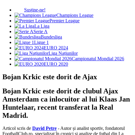
Susține-ne!
Champions League
Premier League
La Liga
Serie A
Bundesliga
Ligue 1
EURO 2024
Liga Națiunilor
Campionatul Mondial 2026
EURO 2020
Bojan Krkic este dorit de Ajax
Bojan Krkic este dorit de clubul Ajax
Amsterdam ca inlocuitor al lui Klaas Jan
Huntelaar, recent transferat la Real
Madrid.
Articol scris de
David Petre
- Autor și analist sportiv, fondatorul
FootballClub.ro, specializat în cronici și analize de fotbal din La