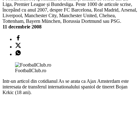
Liga, Premier League și Bundesliga. Peste 1000 de articole scrise,
începând cu anul 2007, despre FC Barcelona, Real Madrid, Arsenal,
Liverpool, Manchester City, Manchester United, Chelsea,
Tottenham, Bayern München, Borussia Dortmund sau PSG.
11 decembrie 2008
FootballClub.ro
Intr-un articol din cotidianul As se arata ca Ajax Amsterdam este
interesata de transferul internationalului spaniol de tineret Bojan
Krkic (18 ani).