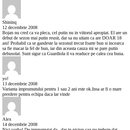
Shininq
12 decembrie 2008
Bojan nu cred ca va pleca, cel putin nu in viitorul apropiat. El are un
debut de sezon mai putin reusit, dar sa nu uitam ca are DOAR 18
ani! Probabil ca se gandeste la sezonul trecut foarte bun si incearca
sa fie macar la fel de bun, iar din aceasta cauza mi se pare putin
debusolat. Sunt sigur ca Guardiola il va readuce pe calea cea buna.
yo!
13 decembrie 2008
Varianta imprumutului pentru 1 sau 2 ani este ok.Insa ar fi o mare
prerdere pentru echipa daca lar vinde
Alex
14 decembrie 2008
Nici vorba! De imprumutat da...dar in niciun caz nu trebuie dat