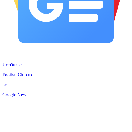
Urmărește
FootballClub.ro
pe
G
o
o
g
l
e
News