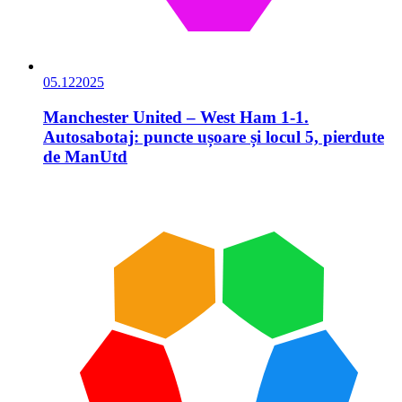
05.12
2025
Manchester United – West Ham 1-1.
Autosabotaj: puncte ușoare și locul 5, pierdute
de ManUtd