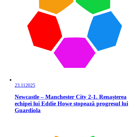
23.11
2025
Newcastle – Manchester City 2-1. Renașterea
echipei lui Eddie Howe stopează progresul lui
Guardiola