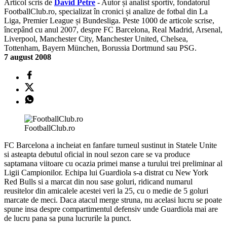
Articol scris de
David Petre
- Autor și analist sportiv, fondatorul
FootballClub.ro, specializat în cronici și analize de fotbal din La
Liga, Premier League și Bundesliga. Peste 1000 de articole scrise,
începând cu anul 2007, despre FC Barcelona, Real Madrid, Arsenal,
Liverpool, Manchester City, Manchester United, Chelsea,
Tottenham, Bayern München, Borussia Dortmund sau PSG.
7 august 2008
FootballClub.ro
FC Barcelona a incheiat en fanfare turneul sustinut in Statele Unite
si asteapta debutul oficial in noul sezon care se va produce
saptamana viitoare cu ocazia primei manse a turului trei preliminar al
Ligii Campionilor. Echipa lui Guardiola s-a distrat cu New York
Red Bulls si a marcat din nou sase goluri, ridicand numarul
reusitelor din amicalele acestei veri la 25, cu o medie de 5 goluri
marcate de meci. Daca atacul merge struna, nu acelasi lucru se poate
spune insa despre compartimentul defensiv unde Guardiola mai are
de lucru pana sa puna lucrurile la punct.