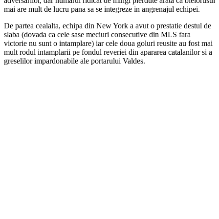
adversarilor, dar numarul ridicat de mingi pierdute arata ca bielorusul
mai are mult de lucru pana sa se integreze in angrenajul echipei.
De partea cealalta, echipa din New York a avut o prestatie destul de
slaba (dovada ca cele sase meciuri consecutive din MLS fara
victorie nu sunt o intamplare) iar cele doua goluri reusite au fost mai
mult rodul intamplarii pe fondul reveriei din apararea catalanilor si a
greselilor impardonabile ale portarului Valdes.