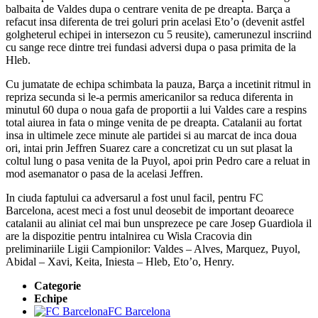
balbaita de Valdes dupa o centrare venita de pe dreapta. Barça a
refacut insa diferenta de trei goluri prin acelasi Eto’o (devenit astfel
golgheterul echipei in intersezon cu 5 reusite), camerunezul inscriind
cu sange rece dintre trei fundasi adversi dupa o pasa primita de la
Hleb.
Cu jumatate de echipa schimbata la pauza, Barça a incetinit ritmul in
repriza secunda si le-a permis americanilor sa reduca diferenta in
minutul 60 dupa o noua gafa de proportii a lui Valdes care a respins
total aiurea in fata o minge venita de pe dreapta. Catalanii au fortat
insa in ultimele zece minute ale partidei si au marcat de inca doua
ori, intai prin Jeffren Suarez care a concretizat cu un sut plasat la
coltul lung o pasa venita de la Puyol, apoi prin Pedro care a reluat in
mod asemanator o pasa de la acelasi Jeffren.
In ciuda faptului ca adversarul a fost unul facil, pentru FC
Barcelona, acest meci a fost unul deosebit de important deoarece
catalanii au aliniat cel mai bun unsprezece pe care Josep Guardiola il
are la dispozitie pentru intalnirea cu Wisla Cracovia din
preliminariile Ligii Campionilor: Valdes – Alves, Marquez, Puyol,
Abidal – Xavi, Keita, Iniesta – Hleb, Eto’o, Henry.
Categorie
Echipe
FC Barcelona