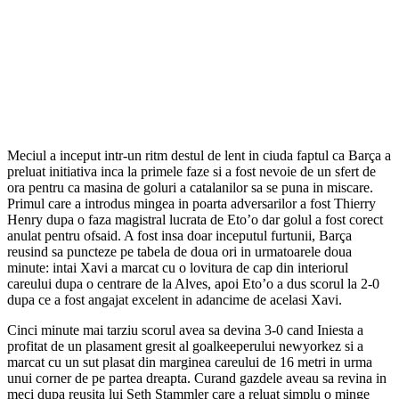
Meciul a inceput intr-un ritm destul de lent in ciuda faptul ca Barça a
preluat initiativa inca la primele faze si a fost nevoie de un sfert de
ora pentru ca masina de goluri a catalanilor sa se puna in miscare.
Primul care a introdus mingea in poarta adversarilor a fost Thierry
Henry dupa o faza magistral lucrata de Eto’o dar golul a fost corect
anulat pentru ofsaid. A fost insa doar inceputul furtunii, Barça
reusind sa puncteze pe tabela de doua ori in urmatoarele doua
minute: intai Xavi a marcat cu o lovitura de cap din interiorul
careului dupa o centrare de la Alves, apoi Eto’o a dus scorul la 2-0
dupa ce a fost angajat excelent in adancime de acelasi Xavi.
Cinci minute mai tarziu scorul avea sa devina 3-0 cand Iniesta a
profitat de un plasament gresit al goalkeeperului newyorkez si a
marcat cu un sut plasat din marginea careului de 16 metri in urma
unui corner de pe partea dreapta. Curand gazdele aveau sa revina in
meci dupa reusita lui Seth Stammler care a reluat simplu o minge