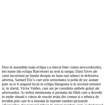
Desi in ansamblu toata echipa s-a miscat bine contra newyorkezilor,
trei nume din echipa Barcelonei au iesit la rampa: Dani Alves ale
carui incursiuni pe banda dreapta au lasat rani adanci in defensiva
adversa, Samuel Eto’o care prin seriozitatea si pofta de joc aratate
pare sa-si fi asigurat locul in echipa blaugrana si in sezonul urmator
si, in sfarsit, Victor Valdes, care are pe constiinta ambele goluri ale
adversarilor. Ar trebui mentionata si prestatia lui Hleb care a dovedit
in multe situatii o viteza de reactie iesita din comun si o tehnica de
invidiat prin care le-a innodat in repetate randuri picioarele