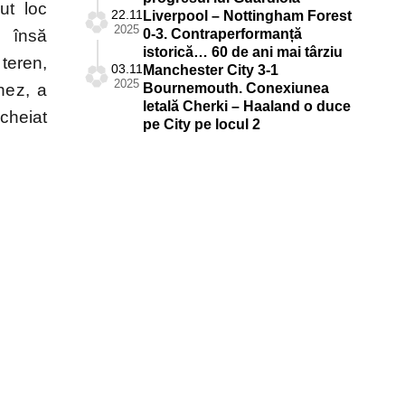
ut loc
22.11
Liverpool – Nottingham Forest
2025
, însă
0-3. Contraperformanță
istorică… 60 de ani mai târziu
teren,
03.11
Manchester City 3-1
2025
nez, a
Bournemouth. Conexiunea
letală Cherki – Haaland o duce
ncheiat
pe City pe locul 2