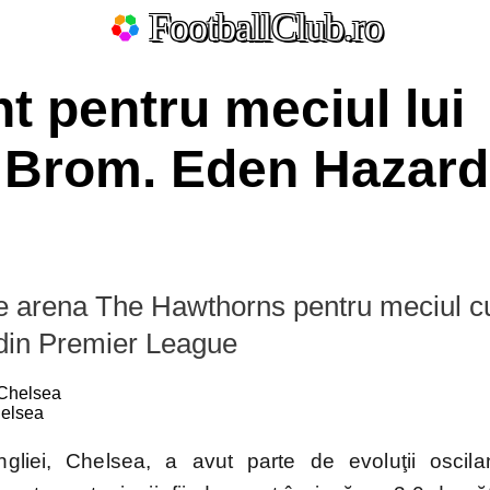
FootballClub.ro
t pentru meciul lui
 Brom. Eden Hazard
e arena The Hawthorns pentru meciul 
ate
 din Premier League
helsea
La Liga
Bundesliga
Serie A
Ligue 1
Eredivisie
L
Por
liei, Chelsea, a avut parte de evoluţii oscila