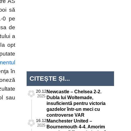
tre AS
poi să
1-0 pe
psa de
ului a
la opt
putate
mentul
enţa în
CITEȘTE ȘI...
doneză
ultate
20.12
Newcastle – Chelsea 2-2.
2025
ol sau
Dubla lui Woltemade,
insuficientă pentru victoria
gazdelor într-un meci cu
controverse VAR
16.12
Manchester United –
2025
Bournemouth 4-4. Amorim