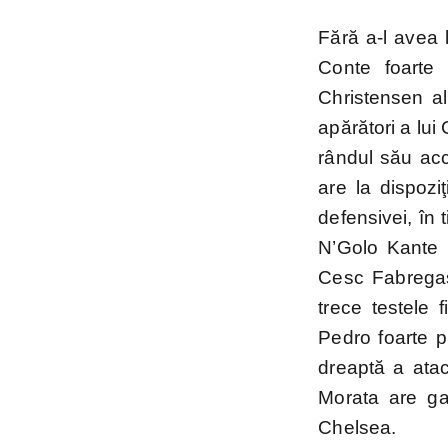
Fără a-l avea l
Conte foarte
Christensen al
apărători a lui
rândul său acci
are la dispoz
defensivei, în 
N’Golo Kante v
Cesc Fabregas
trece testele 
Pedro foarte pr
dreaptă a atac
Morata are gar
Chelsea.