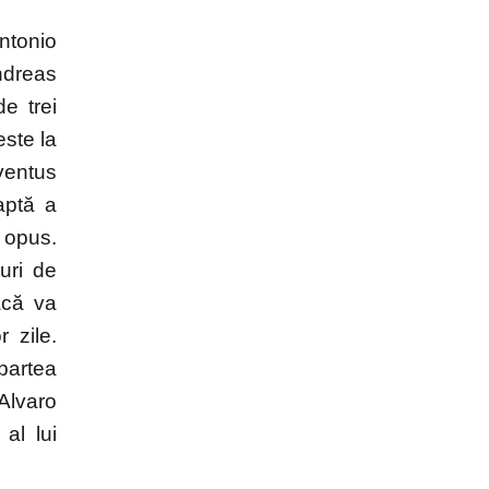
Antonio
ndreas
e trei
este la
uventus
aptă a
l opus.
uri de
acă va
 zile.
 partea
Alvaro
al lui