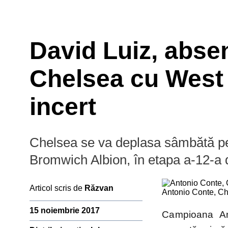
David Luiz, absen
Chelsea cu West
incert
Chelsea se va deplasa sâmbătă p
Prim-plan
Campion
Bromwich Albion, în etapa a-12-a
Ousmane Dembélé
Reconstrucție Manchester United
Articol scris de
Răzvan
Antonio Conte, C
Meciuri Champions League
Premier
Clasament Premier League
15 noiembrie 2017
League
Campioana Ang
Golgheteri La Liga