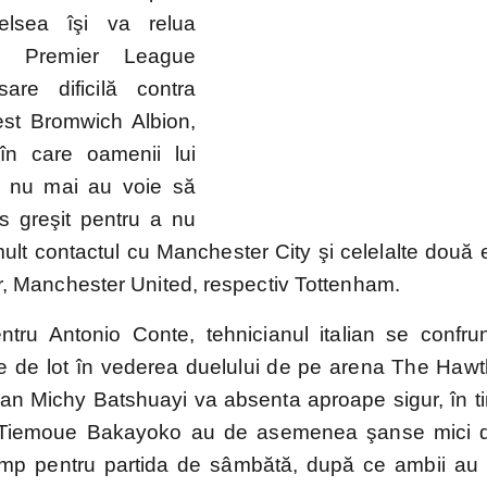
helsea îşi va relua
EURO
Mondial
EURO
Liga
in Premier League
2024
2022
2020
Națiunilor
sare dificilă contra
est Bromwich Albion,
 în care oamenii lui
e nu mai au voie să
s greşit pentru a nu
mult contactul cu Manchester City şi celelalte două 
lor, Manchester United, respectiv Tottenham.
ntru Antonio Conte, tehnicianul italian se confru
e de lot în vederea duelului de pe arena The Hawt
ian Michy Batshuayi va absenta aproape sigur, în t
 Tiemoue Bakayoko au de asemenea şanse mici d
timp pentru partida de sâmbătă, după ce ambii au s