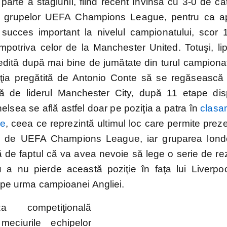
parte a stagiunii, fiind recent învinsă cu 3-0 de că
a grupelor UEFA Champions League, pentru ca a
succes important la nivelul campionatului, scor 
2.Bundesliga
Segunda
Serie B
împotriva celor de la Manchester United. Totuşi, li
División
dită după mai bine de jumătate din turul campionat
aţia pregătită de Antonio Conte să se regăsească 
ţă de liderul Manchester City, după 11 etape dis
ropene
lsea se află astfel doar pe poziţia a patra în
clasa
ue
, ceea ce reprezintă ultimul loc care permite prez
ţie de UEFA Champions League, iar gruparea lon
ns
ă de faptul că va avea nevoie să lege o serie de rez
u a nu pierde această poziţie în faţa lui Liverpo
e pe urma campioanei Angliei.
aționale
 competiţională
 meciurile echipelor