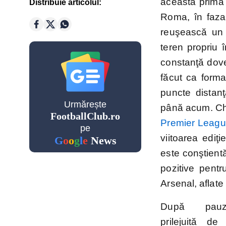
această primă 
Distribuie articolul:
Golgheteri Premier League
Roma, în faz
reuşească un 
Saudi
teren propriu 
Pro
constanţă dove
League
făcut ca form
puncte distan
Cupe Eu
Urmărește
până acum. Che
FootballClub.ro
Premier Leag
pe
viitoarea edi
G
o
o
g
l
e
News
Champio
este conştient
League
pozitive pentr
Arsenal, aflat
Echipe n
După pauza
prilejuită de