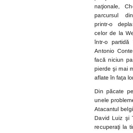
naţionale, C
Mondial
parcursul d
2026
printr-o depla
celor de la W
într-o partidă
Antonio Cont
facă niciun pa
pierde şi mai 
aflate în faţa 
Din păcate pe
unele problem
Atacantul belg
David Luiz şi
recuperaţi la 