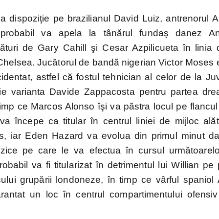
a dispoziţie pe brazilianul David Luiz, antrenorul 
 probabil va apela la tânărul fundaş danez A
ături de Gary Cahill şi Cesar Azpilicueta în linia d
 Chelsea. Jucătorul de bandă nigerian Victor Moses 
dentat, astfel că fostul tehnician al celor de la J
iţie varianta Davide Zappacosta pentru partea dre
timp ce Marcos Alonso îşi va păstra locul pe flancu
a începe ca titular în centrul liniei de mijloc alăt
, iar Eden Hazard va evolua din primul minut d
fizice pe care le va efectua în cursul următoarelor
obabil va fi titularizat în detrimentul lui Willian pe
ului grupării londoneze, în timp ce vârful spaniol 
antat un loc în centrul compartimentului ofensiv 