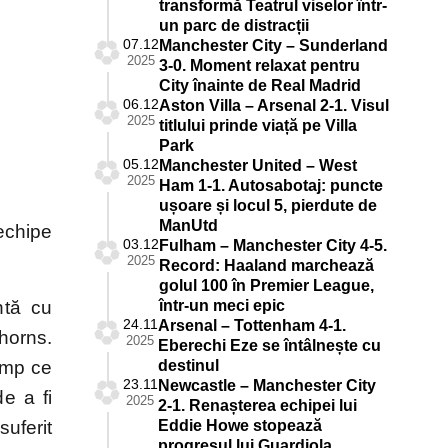
transformă Teatrul viselor într-
un parc de distracții
07.12
Manchester City – Sunderland
2025
3-0. Moment relaxat pentru
City înainte de Real Madrid
06.12
Aston Villa – Arsenal 2-1. Visul
2025
titlului prinde viață pe Villa
Park
05.12
Manchester United – West
2025
Ham 1-1. Autosabotaj: puncte
ușoare și locul 5, pierdute de
ManUtd
echipe
03.12
Fulham – Manchester City 4-5.
2025
Record: Haaland marchează
golul 100 în Premier League,
ntă cu
într-un meci epic
24.11
Arsenal – Tottenham 4-1.
horns.
2025
Eberechi Eze se întâlnește cu
imp ce
destinul
23.11
Newcastle – Manchester City
e a fi
2025
2-1. Renașterea echipei lui
uferit
Eddie Howe stopează
progresul lui Guardiola