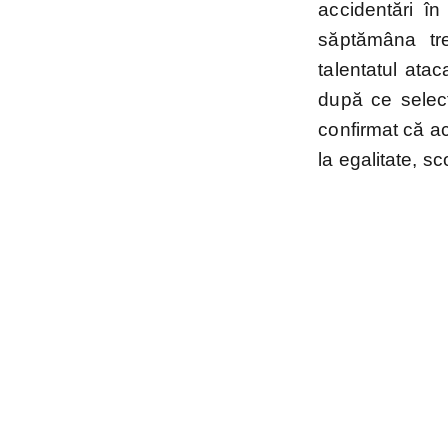
accidentări î
săptămâna tre
talentatul ata
după ce selecţ
confirmat că ac
la egalitate, s