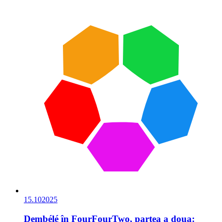
15.10
2025
Dembélé în FourFourTwo, partea a doua: