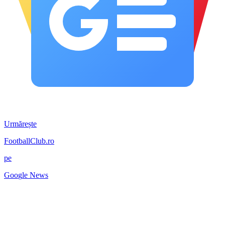
Urmărește
FootballClub.ro
pe
G
o
o
g
l
e
News