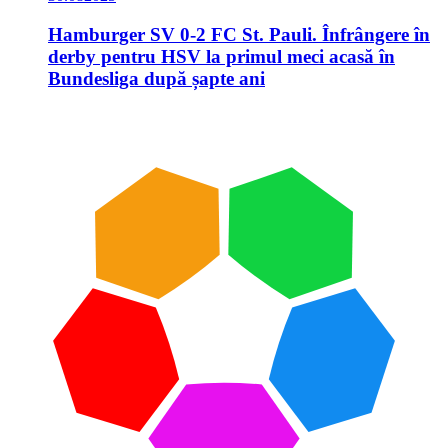
Hamburger SV 0-2 FC St. Pauli. Înfrângere în
derby pentru HSV la primul meci acasă în
Bundesliga după șapte ani