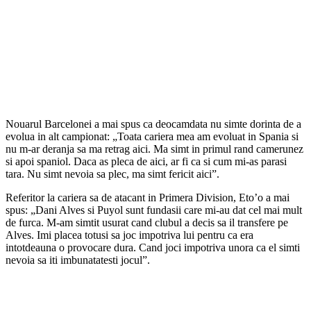
Nouarul Barcelonei a mai spus ca deocamdata nu simte dorinta de a
evolua in alt campionat: „Toata cariera mea am evoluat in Spania si
nu m-ar deranja sa ma retrag aici. Ma simt in primul rand camerunez
si apoi spaniol. Daca as pleca de aici, ar fi ca si cum mi-as parasi
tara. Nu simt nevoia sa plec, ma simt fericit aici”.
Referitor la cariera sa de atacant in Primera Division, Eto’o a mai
spus: „Dani Alves si Puyol sunt fundasii care mi-au dat cel mai mult
de furca. M-am simtit usurat cand clubul a decis sa il transfere pe
Alves. Imi placea totusi sa joc impotriva lui pentru ca era
intotdeauna o provocare dura. Cand joci impotriva unora ca el simti
nevoia sa iti imbunatatesti jocul”.