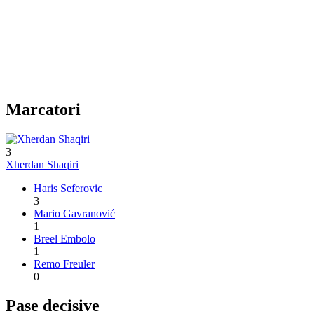
Marcatori
3
Xherdan Shaqiri
Haris Seferovic
3
Mario Gavranović
1
Breel Embolo
1
Remo Freuler
0
Pase decisive