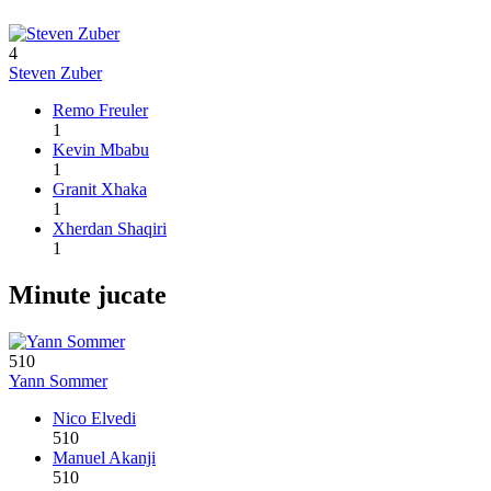
4
Steven Zuber
Remo Freuler
1
Kevin Mbabu
1
Granit Xhaka
1
Xherdan Shaqiri
1
Minute jucate
510
Yann Sommer
Nico Elvedi
510
Manuel Akanji
510