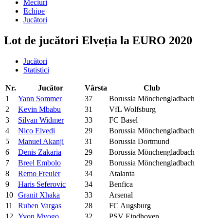
Meciuri
Echipe
Jucători
Lot de jucători Elveția la EURO 2020
Jucători
Statistici
Nr.
Jucător
Vârsta
Club
1
Yann Sommer
37
Borussia Mönchengladbach
2
Kevin Mbabu
31
VfL Wolfsburg
3
Silvan Widmer
33
FC Basel
4
Nico Elvedi
29
Borussia Mönchengladbach
5
Manuel Akanji
31
Borussia Dortmund
6
Denis Zakaria
29
Borussia Mönchengladbach
7
Breel Embolo
29
Borussia Mönchengladbach
8
Remo Freuler
34
Atalanta
9
Haris Seferovic
34
Benfica
10
Granit Xhaka
33
Arsenal
11
Ruben Vargas
28
FC Augsburg
12
Yvon Mvogo
32
PSV Eindhoven