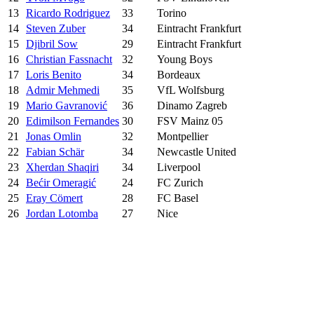
13
Ricardo Rodriguez
33
Torino
14
Steven Zuber
34
Eintracht Frankfurt
15
Djibril Sow
29
Eintracht Frankfurt
16
Christian Fassnacht
32
Young Boys
17
Loris Benito
34
Bordeaux
18
Admir Mehmedi
35
VfL Wolfsburg
19
Mario Gavranović
36
Dinamo Zagreb
20
Edimilson Fernandes
30
FSV Mainz 05
21
Jonas Omlin
32
Montpellier
22
Fabian Schär
34
Newcastle United
23
Xherdan Shaqiri
34
Liverpool
24
Bećir Omeragić
24
FC Zurich
25
Eray Cömert
28
FC Basel
26
Jordan Lotomba
27
Nice