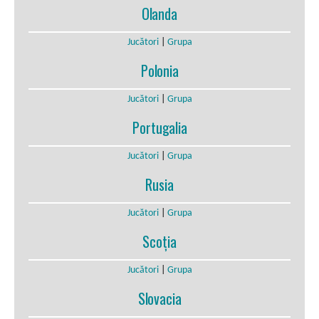
Olanda
Jucători
|
Grupa
Polonia
Jucători
|
Grupa
Portugalia
Jucători
|
Grupa
Rusia
Jucători
|
Grupa
Scoția
Jucători
|
Grupa
Slovacia