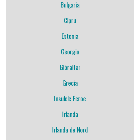
Bulgaria
Cipru
Estonia
Georgia
Gibraltar
Grecia
Insulele Feroe
Irlanda
Irlanda de Nord