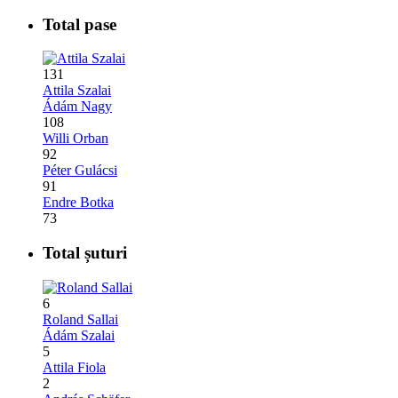
Total pase
131
Attila Szalai
Ádám Nagy
108
Willi Orban
92
Péter Gulácsi
91
Endre Botka
73
Total șuturi
6
Roland Sallai
Ádám Szalai
5
Attila Fiola
2