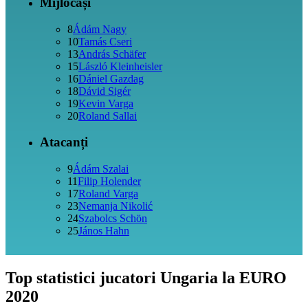
Mijlocași
8
Ádám Nagy
10
Tamás Cseri
13
András Schäfer
15
László Kleinheisler
16
Dániel Gazdag
18
Dávid Sigér
19
Kevin Varga
20
Roland Sallai
Atacanți
9
Ádám Szalai
11
Filip Holender
17
Roland Varga
23
Nemanja Nikolić
24
Szabolcs Schön
25
János Hahn
Top statistici jucatori Ungaria la EURO
2020