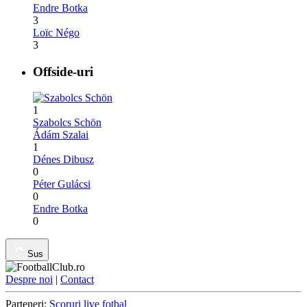
Endre Botka
3
Loïc Négo
3
Offside-uri
1
Szabolcs Schön
Ádám Szalai
1
Dénes Dibusz
0
Péter Gulácsi
0
Endre Botka
0
Sus
Despre noi
|
Contact
Parteneri:
Scoruri live fotbal