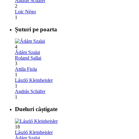
András Schäfer
2
Loïc Négo
1
Șuturi pe poarta
4
Ádám Szalai
Roland Sallai
3
Attila Fiola
1
László Kleinheisler
1
András Schäfer
1
Dueluri câștigate
18
László Kleinheisler
Ádám Szalai