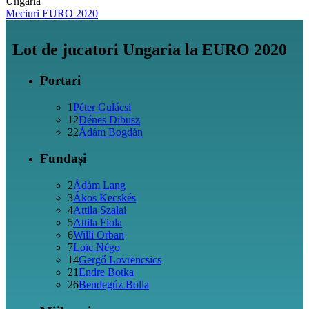
Ungaria
Meciuri EURO 2020
Lot de jucatori Ungaria la EURO 2020
Portari
1
Péter Gulácsi
12
Dénes Dibusz
22
Ádám Bogdán
Fundași
2
Ádám Lang
3
Ákos Kecskés
4
Attila Szalai
5
Attila Fiola
6
Willi Orban
7
Loïc Négo
14
Gergő Lovrencsics
21
Endre Botka
26
Bendegúz Bolla