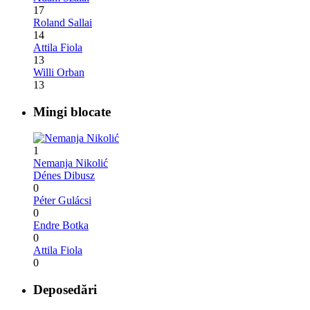
17
Roland Sallai
14
Attila Fiola
13
Willi Orban
13
Mingi blocate
1
Nemanja Nikolić
Dénes Dibusz
0
Péter Gulácsi
0
Endre Botka
0
Attila Fiola
0
Deposedări