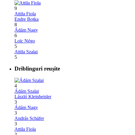
9
Attila Fiola
Endre Botka
8
Ádám Nagy
6
Loïc Négo
5
Attila Szalai
5
Driblinguri reușite
4
Ádám Szalai
László Kleinheisler
3
Ádám Nagy
3
András Schäfer
3
Attila Fiola
2