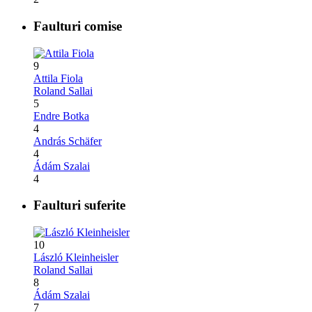
Faulturi comise
9
Attila Fiola
Roland Sallai
5
Endre Botka
4
András Schäfer
4
Ádám Szalai
4
Faulturi suferite
10
László Kleinheisler
Roland Sallai
8
Ádám Szalai
7