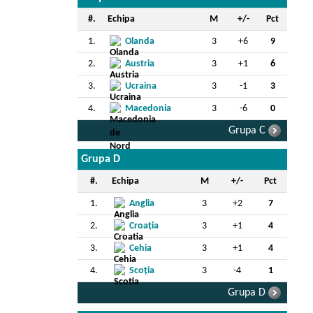
#.
Echipa
M
+/-
Pct
1.
Olanda
3
+6
9
2.
Austria
3
+1
6
3.
Ucraina
3
-1
3
4.
Macedonia
3
-6
0
Grupa C
Grupa D
#.
Echipa
M
+/-
Pct
1.
Anglia
3
+2
7
2.
Croația
3
+1
4
3.
Cehia
3
+1
4
4.
Scoția
3
-4
1
Grupa D