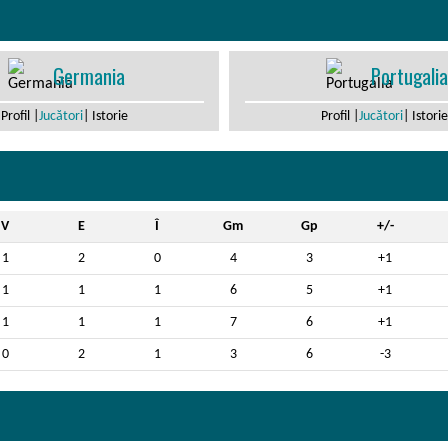
Germania
Portugalia
Profil |
Jucători
| Istorie
Profil |
Jucători
| Istorie
V
E
Î
Gm
Gp
+/-
1
2
0
4
3
+1
1
1
1
6
5
+1
1
1
1
7
6
+1
0
2
1
3
6
-3