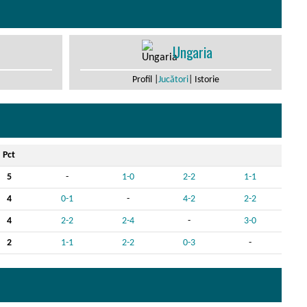
Ungaria
Profil |
Jucători
| Istorie
Pct
5
-
1-0
2-2
1-1
4
0-1
-
4-2
2-2
4
2-2
2-4
-
3-0
2
1-1
2-2
0-3
-