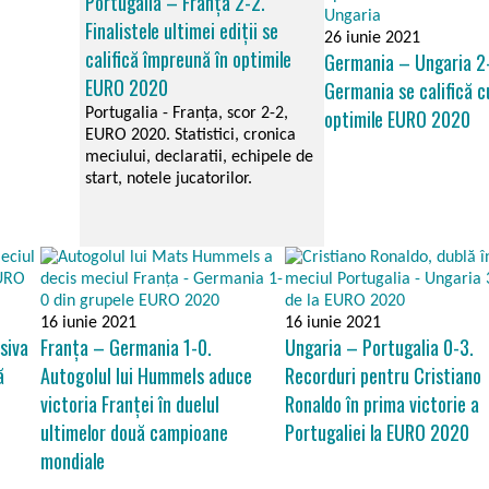
Portugalia – Franța 2-2.
Finalistele ultimei ediții se
26 iunie 2021
califică împreună în optimile
Germania – Ungaria 2
EURO 2020
Germania se califică c
Portugalia - Franța, scor 2-2,
optimile EURO 2020
EURO 2020. Statistici, cronica
meciului, declaratii, echipele de
start, notele jucatorilor.
16 iunie 2021
16 iunie 2021
siva
Franța – Germania 1-0.
Ungaria – Portugalia 0-3.
ă
Autogolul lui Hummels aduce
Recorduri pentru Cristiano
victoria Franței în duelul
Ronaldo în prima victorie a
ultimelor două campioane
Portugaliei la EURO 2020
mondiale