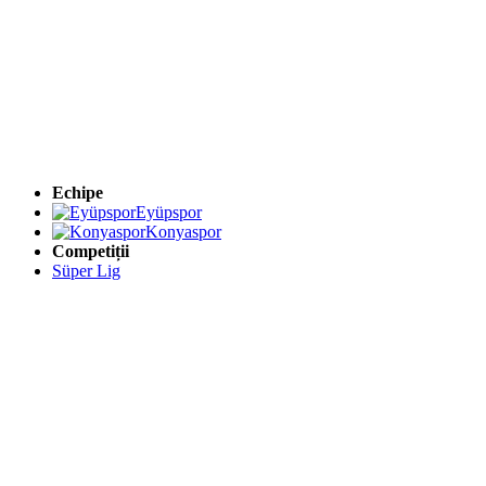
Echipe
Eyüpspor
Konyaspor
Competiții
Süper Lig