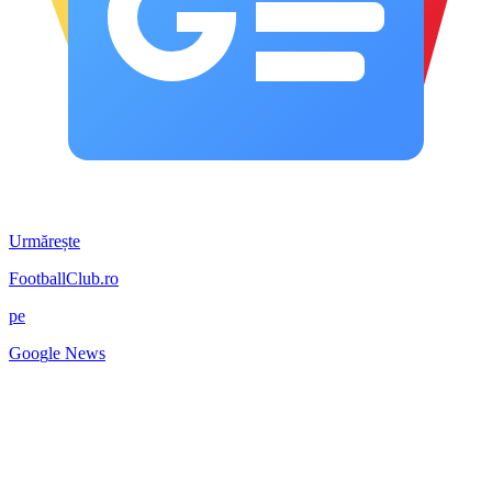
Urmărește
FootballClub.ro
pe
G
o
o
g
l
e
News