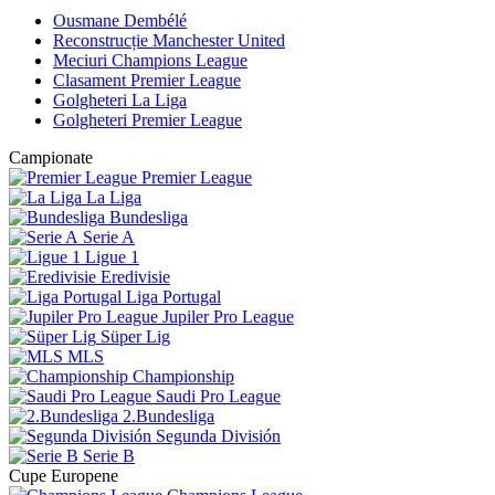
Ousmane Dembélé
Reconstrucție Manchester United
Meciuri Champions League
Clasament Premier League
Golgheteri La Liga
Golgheteri Premier League
Campionate
Premier League
La Liga
Bundesliga
Serie A
Ligue 1
Eredivisie
Liga Portugal
Jupiler Pro League
Süper Lig
MLS
Championship
Saudi Pro League
2.Bundesliga
Segunda División
Serie B
Cupe Europene