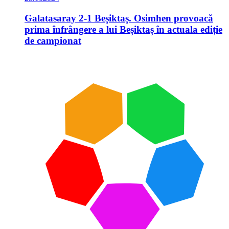
Galatasaray 2-1 Beșiktaș. Osimhen provoacă
prima înfrângere a lui Beșiktaș în actuala ediție
de campionat