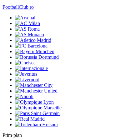
FootballClub.ro
Prim-plan