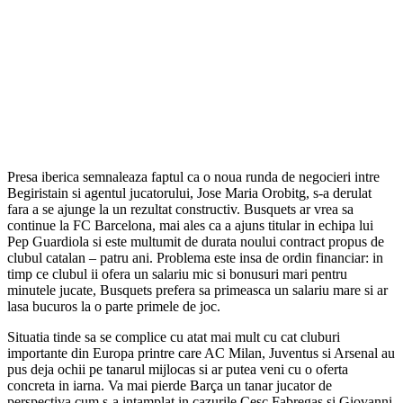
Presa iberica semnaleaza faptul ca o noua runda de negocieri intre
Begiristain si agentul jucatorului, Jose Maria Orobitg, s-a derulat
fara a se ajunge la un rezultat constructiv. Busquets ar vrea sa
continue la FC Barcelona, mai ales ca a ajuns titular in echipa lui
Pep Guardiola si este multumit de durata noului contract propus de
clubul catalan – patru ani. Problema este insa de ordin financiar: in
timp ce clubul ii ofera un salariu mic si bonusuri mari pentru
minutele jucate, Busquets prefera sa primeasca un salariu mare si ar
lasa bucuros la o parte primele de joc.
Situatia tinde sa se complice cu atat mai mult cu cat cluburi
importante din Europa printre care AC Milan, Juventus si Arsenal au
pus deja ochii pe tanarul mijlocas si ar putea veni cu o oferta
concreta in iarna. Va mai pierde Barça un tanar jucator de
perspectiva cum s-a intamplat in cazurile Cesc Fabregas si Giovanni