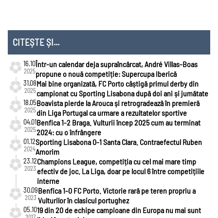
Liga
Națiunilor
CITEȘTE ȘI...
16.10
Într-un calendar deja supraîncărcat, André Villas-Boas
2025
propune o nouă competiție: Supercupa Iberică
31.08
Mai bine organizată, FC Porto câștigă primul derby din
2025
campionat cu Sporting Lisabona după doi ani și jumătate
18.05
Boavista pierde la Arouca și retrogradează în premieră
2025
din Liga Portugal ca urmare a rezultatelor sportive
04.01
Benfica 1-2 Braga. Vulturii încep 2025 cum au terminat
2025
2024: cu o înfrângere
01.12
Sporting Lisabona 0-1 Santa Clara. Contraefectul Ruben
2024
Amorim
23.12
Champions League, competiția cu cel mai mare timp
2023
efectiv de joc. La Liga, doar pe locul 6 între competițiile
interne
30.09
Benfica 1-0 FC Porto. Victorie rară pe teren propriu a
2023
Vulturilor în clasicul portughez
05.10
19 din 20 de echipe campioane din Europa nu mai sunt
2017