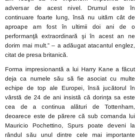
adversar de acest nivel. Drumul este în
continuare foarte lung, însă nu uităm cât de
aproape am fost în ultimii doi ani de o
performanţă extraordinară şi în acest an ne
dorim mai mult.” – a adăugat atacantul englez,
citat de presa britanică.
Forma impresionantă a lui Harry Kane a făcut
deja ca numele său să fie asociat cu multe
echipe de top ale Europei, însă jucătorul în
vârstă de 24 de ani insistă că dorinţa sa este
cea de a continua alături de Tottenham,
deoarece este de părere că sub comanda lui
Mauricio Pochettino, Spurs poate deveni la
rândul său unul dintre cele mai importante