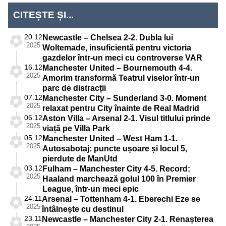
CITEȘTE ȘI...
20.12
Newcastle – Chelsea 2-2. Dubla lui
2025
Woltemade, insuficientă pentru victoria
gazdelor într-un meci cu controverse VAR
16.12
Manchester United – Bournemouth 4-4.
2025
Amorim transformă Teatrul viselor într-un
parc de distracții
07.12
Manchester City – Sunderland 3-0. Moment
2025
relaxat pentru City înainte de Real Madrid
06.12
Aston Villa – Arsenal 2-1. Visul titlului prinde
2025
viață pe Villa Park
05.12
Manchester United – West Ham 1-1.
2025
Autosabotaj: puncte ușoare și locul 5,
pierdute de ManUtd
03.12
Fulham – Manchester City 4-5. Record:
2025
Haaland marchează golul 100 în Premier
League, într-un meci epic
24.11
Arsenal – Tottenham 4-1. Eberechi Eze se
2025
întâlnește cu destinul
23.11
Newcastle – Manchester City 2-1. Renașterea