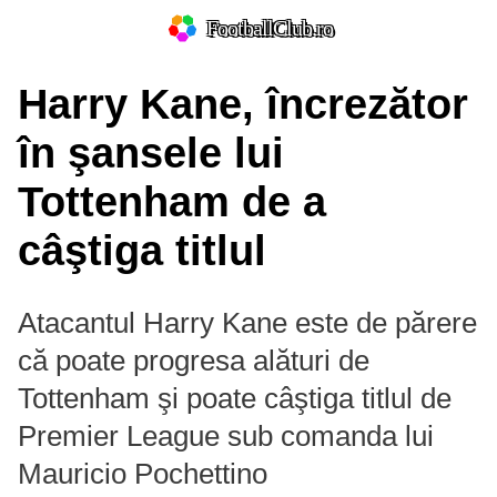
FootballClub.ro
Harry Kane, încrezător
în şansele lui
Tottenham de a
câştiga titlul
Atacantul Harry Kane este de părere
că poate progresa alături de
Tottenham şi poate câştiga titlul de
Premier League sub comanda lui
Mauricio Pochettino
Prim-plan