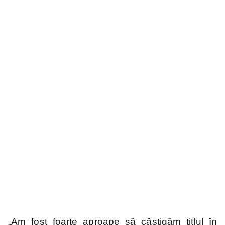
Mondial
EURO 2024
Mondial
EURO 2020
2026
2022
Liga
Națiunilor
„Am fost foarte aproape să câştigăm titlul în