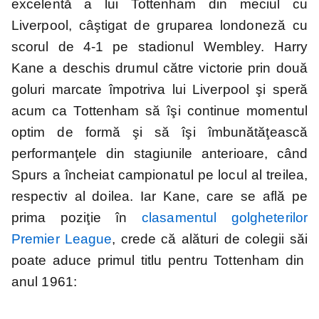
excelentă a lui Tottenham din meciul cu
Liverpool, câştigat de gruparea londoneză cu
scorul de 4-1 pe stadionul Wembley. Harry
Süper Lig
MLS
Championship
Saudi Pro
Kane a deschis drumul către victorie prin două
League
goluri marcate împotriva lui Liverpool şi speră
acum ca Tottenham să îşi continue momentul
optim de formă şi să îşi îmbunătăţească
2.Bundesliga
Segunda
Serie B
División
performanţele din stagiunile anterioare, când
Spurs a încheiat campionatul pe locul al treilea,
Cupe Europene
respectiv al doilea. Iar Kane, care se află pe
prima poziţie în
clasamentul golgheterilor
Premier League
, crede că alături de colegii săi
Champions
poate aduce primul titlu pentru Tottenham din
League
anul 1961:
Echipe naționale