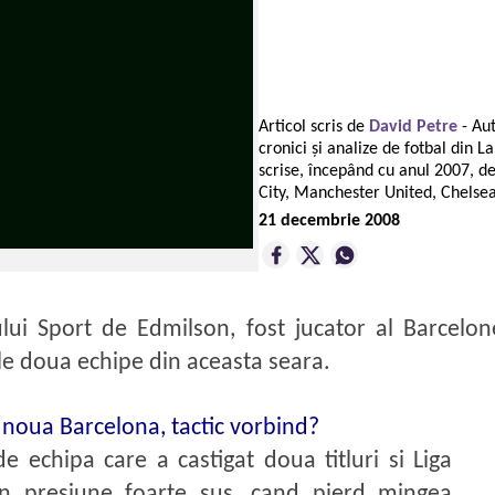
Articol scris de
David Petre
- Au
cronici și analize de fotbal din 
scrise, începând cu anul 2007, d
City, Manchester United, Chels
21 decembrie 2008
lui Sport de Edmilson, fost jucator al Barcelone
ele doua echipe din aceasta seara.
 noua Barcelona, tactic vorbind?
e echipa care a castigat doua titluri si Liga
un presiune foarte sus, cand pierd mingea