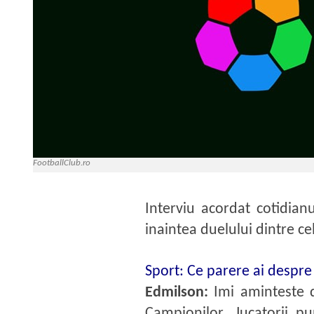
FootballClub.ro
Interviu acordat cotidianu
inaintea duelului dintre c
Sport: Ce parere ai despre
Edmilson:
Imi aminteste d
Campionilor. Jucatorii p