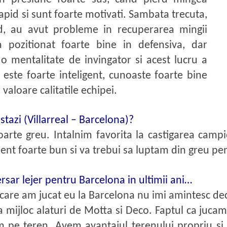
apid si sunt foarte motivati. Sambata trecuta,
d, au avut probleme in recuperarea mingii
 pozitionat foarte bine in defensiva, dar
 o mentalitate de invingator si acest lucru a
 este foarte inteligent, cunoaste foarte bine
 valoare calitatile echipei.
astazi (Villarreal – Barcelona)?
oarte greu. Intalnim favorita la castigarea campio
nt foarte bun si va trebui sa luptam din greu pen
ersar lejer pentru Barcelona in ultimii ani…
care am jucat eu la Barcelona nu imi amintesc decat 
a mijloc alaturi de Motta si Deco. Faptul ca juca
 pe teren. Avem avantajul terenului propriu si j