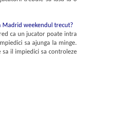
 la Madrid weekendul trecut?
red ca un jucator poate intra
 impiedici sa ajunga la minge.
 sa il impiedici sa controleze