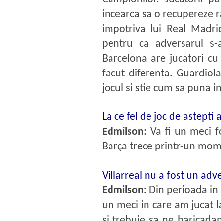
incearca sa o recupereze r
impotriva lui Real Madri
pentru ca adversarul s-a
Barcelona are jucatori cu
facut diferenta. Guardiola
jocul si stie cum sa puna in
La ce fel de joc de astepti 
Edmilson:
Va fi un meci f
Barça trece printr-un mome
Villarreal nu a fost un adv
Edmilson:
Din perioada in 
un meci in care am jucat l
si trebuie sa ne baricadam