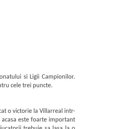
natului si Ligii Campionilor.
tru cele trei puncte.
o victorie la Villarreal intr-
m acasa este foarte important
ucatorii trebuie sa lasa la o