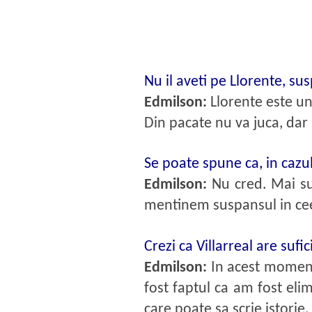
Nu il aveti pe Llorente, s
Edmilson:
Llorente este un
Din pacate nu va juca, dar
Se poate spune ca, in cazul
Edmilson:
Nu cred. Mai su
mentinem suspansul in cee
Crezi ca Villarreal are sufi
Edmilson:
In acest moment
fost faptul ca am fost eli
care poate sa scrie istorie.