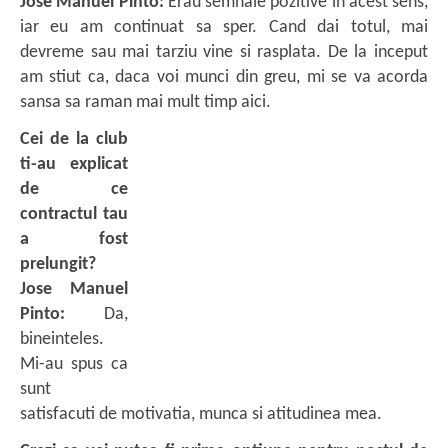
Jose Manuel Pinto:
Erau semnale pozitive in acest sens,
iar eu am continuat sa sper. Cand dai totul, mai
devreme sau mai tarziu vine si rasplata. De la inceput
am stiut ca, daca voi munci din greu, mi se va acorda
sansa sa raman mai mult timp aici.
Cei de la club
ti-au explicat
de ce
contractul tau
a fost
prelungit?
Jose Manuel
Pinto:
Da,
bineinteles.
Mi-au spus ca
sunt
satisfacuti de motivatia, munca si atitudinea mea.