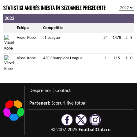
STATISTICI ANDRÉS INIESTA ÎN SEZOANELE PRECEDENTE
2022
Echipa
Competiție
Vissel Kobe
J1 League
24
1478
2
3
Vissel Kobe
AFC Champions League
1
115
1
0
Despre noi
|
Contact
Parteneri:
Scoruri live fotbal
© 2007-2025
FootballClub.ro