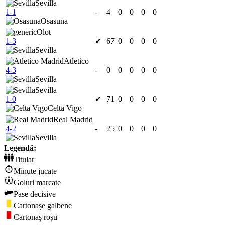
Sevilla
1-1
-
4
0
0
0
0
Osasuna
Olot
1-3
✔
67
0
0
0
0
Sevilla
Atletico
4-3
-
0
0
0
0
0
Sevilla
Sevilla
1-0
✔
71
0
0
0
0
Celta Vigo
Real Madrid
4-2
-
25
0
0
0
0
Sevilla
Legendă:
Titular
Minute jucate
Goluri marcate
Pase decisive
Cartonașe galbene
Cartonaș roșu