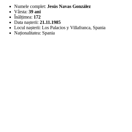
Numele complet:
Jesús Navas González
Vârsta:
39 ani
Înălțimea:
172
Data nașterii:
21.11.1985
Locul nașterii:
Los Palacios y Villafranca, Spania
Naționalitatea:
Spania