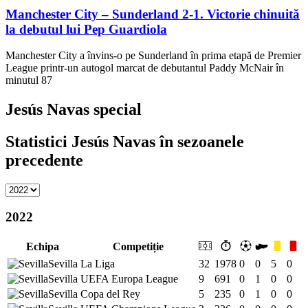
Manchester City – Sunderland 2-1. Victorie chinuită
la debutul lui Pep Guardiola
Manchester City a învins-o pe Sunderland în prima etapă de Premier
League printr-un autogol marcat de debutantul Paddy McNair în
minutul 87
Jesús Navas special
Statistici Jesús Navas în sezoanele
precedente
2022
Echipa
Competiție
Sevilla
La Liga
32
1978
0
0
5
0
Sevilla
UEFA Europa League
9
691
0
1
0
0
Sevilla
Copa del Rey
5
235
0
1
0
0