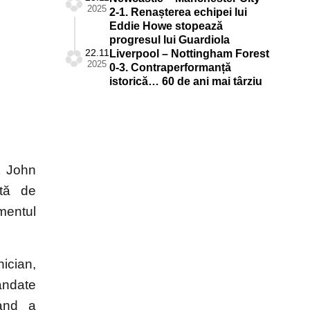
2025
2-1. Renașterea echipei lui
Eddie Howe stopează
progresul lui Guardiola
22.11
Liverpool – Nottingham Forest
2025
0-3. Contraperformanță
istorică… 60 de ani mai târziu
t John
ată de
mentul
ician,
andate
land a