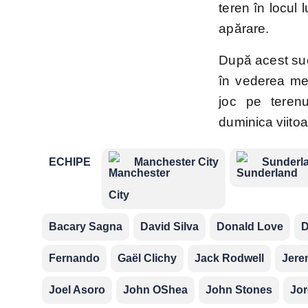
teren în locul
apărare.
După acest suc
în vederea mec
joc pe teren
duminica viito
ECHIPE
Manchester City
Sunderl
Bacary Sagna
David Silva
Donald Love
D
Fernando
Gaël Clichy
Jack Rodwell
Jere
Joel Asoro
John OShea
John Stones
Jor