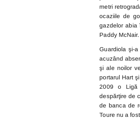
metri retrograda
Mondial
ocaziile de go
2026
gazdelor abia î
Paddy McNair.
Guardiola şi-a
acuzând absen
şi ale noilor v
portarul Hart ş
2009 o Ligă 
despărţire de c
de banca de rez
Toure nu a fost 