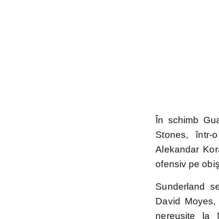
În schimb Gua
Stones, într-
Alekandar Kora
ofensiv pe obiş
Sunderland se
David Moyes, 
nereuşite la