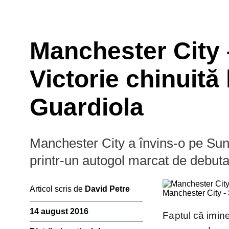
Manchester City 
Victorie chinuită 
Guardiola
Manchester City a învins-o pe Su
Prim-plan
Campion
printr-un autogol marcat de debut
Ousmane Dembélé
Reconstrucție Manchester United
Articol scris de
David Petre
Manchester City -
Meciuri Champions League
Premier
Clasament Premier League
14 august 2016
League
Faptul că imine
Golgheteri La Liga