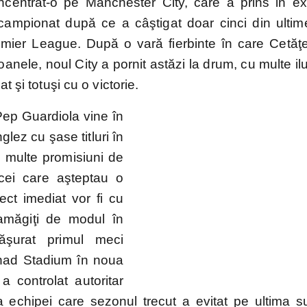
centrat-o pe Manchester City, care a prins in ex
 campionat după ce a câştigat doar cinci din ultim
mier League. După o vară fierbinte în care Cetăţe
2.Bundesliga
Segunda
Serie B
oanele, noul City a pornit astăzi la drum, cu multe ilu
División
t şi totuşi cu o victorie.
Pep Guardiola vine în
ropene
lez cu şase titluri în
 multe promisiuni de
cei care aşteptau o
ect imediat vor fi cu
ns
amăgiţi de modul în
ăşurat primul meci
aționale
ihad Stadium în noua
a controlat autoritar
a echipei care sezonul trecut a evitat pe ultima s