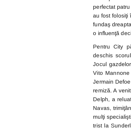
perfectat patru 
au fost folosiţ
fundaş dreapta 
o influenţă dec
Pentru City p
deschis scorul
Jocul gazdelor 
Vito Mannone a
Jermain Defoe 
remiză. A veni
Delph, a relua
Navas, trimiţân
mulţi specialiş
trist la Sunde