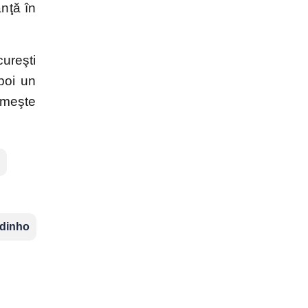
nţă în
ureşti
poi un
imeşte
dinho