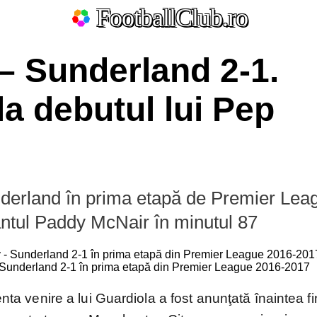
FootballClub.ro
– Sunderland 2-1.
la debutul lui Pep
nderland în prima etapă de Premier Lea
ate
antul Paddy McNair în minutul 87
 Sunderland 2-1 în prima etapă din Premier League 2016-2017
La Liga
Bundesliga
Serie A
Ligue 1
Eredivisie
L
Por
nta venire a lui Guardiola a fost anunţată înaintea fi