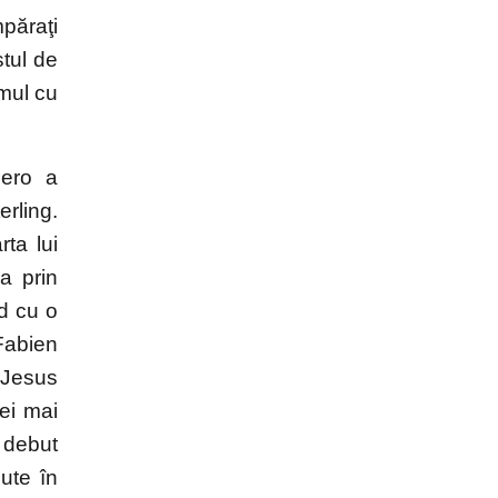
mpăraţi
stul de
imul cu
uero a
rling.
rta lui
a prin
d cu o
Fabien
 Jesus
cei mai
n debut
ute în