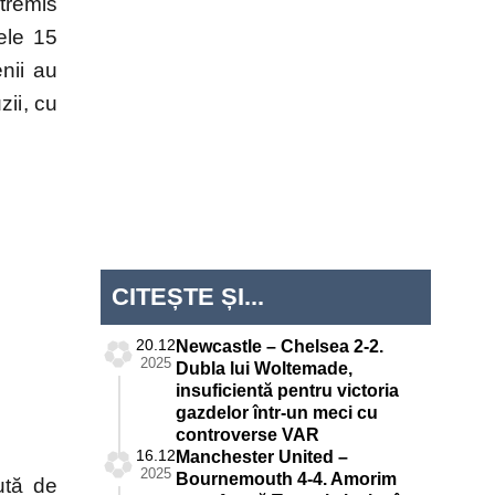
tremis
ele 15
nii au
zii, cu
CITEȘTE ȘI...
20.12
Newcastle – Chelsea 2-2.
2025
Dubla lui Woltemade,
insuficientă pentru victoria
gazdelor într-un meci cu
controverse VAR
16.12
Manchester United –
2025
Bournemouth 4-4. Amorim
ută de