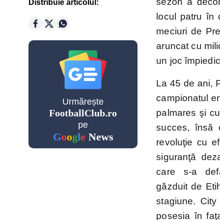
sezon a decon
Distribuie articolul:
Golgheteri Premier League
locul patru în
meciuri de Pre
Saudi
aruncat cu mili
Pro
un joc împiedica
League
La 45 de ani, 
Cupe Eu
campionatul eng
Urmărește
FootballClub.ro
palmares şi cu
pe
succes, însă 
G
o
o
g
l
e
News
revoluţie cu ef
Champio
League
siguranţă dez
care s-a def
Echipe n
găzduit de Et
stagiune. City 
posesia în faţ