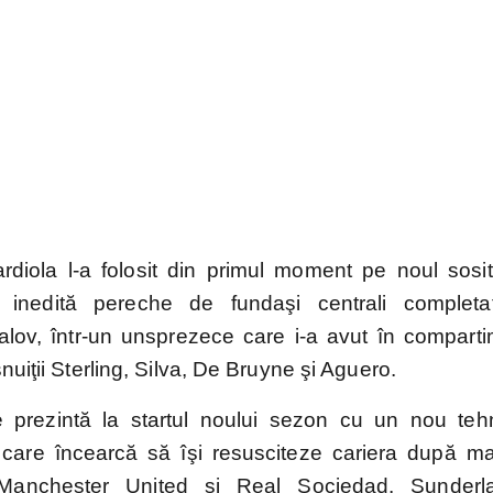
rdiola l-a folosit din primul moment pe noul sosi
o inedită pereche de fundaşi centrali complet
lov, într-un unsprezece care i-a avut în comparti
nuiţii Sterling, Silva, De Bruyne şi Aguero.
 prezintă la startul noului sezon cu un nou tehn
care încearcă să îşi resusciteze cariera după m
 Manchester United şi Real Sociedad. Sunder