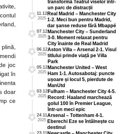
transformă Teatrul viselor într-
tivite,
un parc de distracții
11.12
Real Madrid – Manchester City
contul
2025
1-2. Meci bun pentru Madrid,
erland,
dar șanse reduse fără Mbappé
07.12
Manchester City – Sunderland
2025
3-0. Moment relaxat pentru
City înainte de Real Madrid
plină,
06.12
Aston Villa – Arsenal 2-1. Visul
2025
amendi
titlului prinde viață pe Villa
Park
 de joc
05.12
Manchester United – West
2025
igat în
Ham 1-1. Autosabotaj: puncte
ușoare și locul 5, pierdute de
inenta
ManUtd
03.12
as doar
Fulham – Manchester City 4-5.
2025
Record: Haaland marchează
timp ce
golul 100 în Premier League,
într-un meci epic
24.11
Arsenal – Tottenham 4-1.
2025
Eberechi Eze se întâlnește cu
destinul
23.11
Newcastle – Manchester City