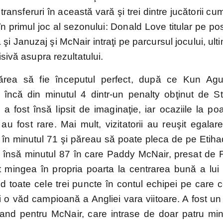
transferuri în această vară şi trei dintre jucătorii cu
i în primul joc al sezonului: Donald Love titular pe po
şi Januzaj şi McNair intraţi pe parcursul jocului, ult
isivă asupra rezultatului.
ărea să fie începutul perfect, după ce Kun Ag
 încă din minutul 4 dintr-un penalty obţinut de Ste
a fost însă lipsit de imaginaţie, iar ocaziile la poa
u fost rare. Mai mult, vizitatorii au reuşit egalare
în minutul 71 şi păreau să poate pleca de pe Etiha
t însă minutul 87 în care Paddy McNair, presat de 
t mingea în propria poarta la centrarea bună a lui
d toate cele trei puncte în contul echipei pe care 
ti o văd campioană a Angliei vara viitoare. A fost u
rland pentru McNair, care intrase de doar patru min