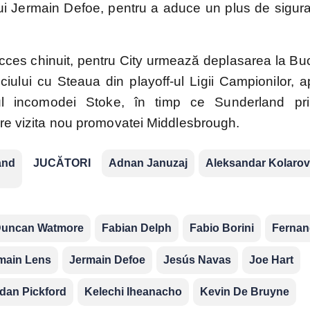
 lui Jermain Defoe, pentru a aduce un plus de sigura
ces chinuit, pentru City urmează deplasarea la Buc
iului cu Steaua din playoff-ul Ligii Campionilor, a
ul incomodei Stoke, în timp ce Sunderland pr
are vizita nou promovatei Middlesbrough.
and
JUCĂTORI
Adnan Januzaj
Aleksandar Kolarov
uncan Watmore
Fabian Delph
Fabio Borini
Fernan
main Lens
Jermain Defoe
Jesús Navas
Joe Hart
dan Pickford
Kelechi Iheanacho
Kevin De Bruyne