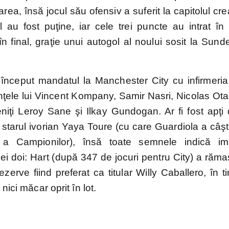
rea, însă jocul său ofensiv a suferit la capitolul crea
EURO
Mondial
EURO
Liga
l au fost puţine, iar cele trei puncte au intrat în 
2024
2022
2020
Națiunilor
n final, graţie unui autogol al noului sosit la Sund
 început mandatul la Manchester City cu infirmeria 
ţele lui Vincent Kompany, Samir Nasri, Nicolas Ot
eniţi Leroy Sane şi Ilkay Gundogan. Ar fi fost apţi
i starul ivorian Yaya Toure (cu care Guardiola a câşt
a Campionilor), însă toate semnele indică im
ei doi: Hart (după 347 de jocuri pentru City) a răm
erve fiind preferat ca titular Willy Caballero, în 
nici măcar oprit în lot.