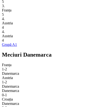
5
3.
Franța
5
4.
Austria
4
4.
Austria
4
Grupă A1
Meciuri Danemarca
Franța
1-2
Danemarca
Austria
1-2
Danemarca
Danemarca
0-1
Croația
Danemarca