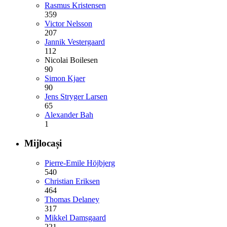
Rasmus Kristensen
359
Victor Nelsson
207
Jannik Vestergaard
112
Nicolai Boilesen
90
Simon Kjaer
90
Jens Stryger Larsen
65
Alexander Bah
1
Mijlocași
Pierre-Emile Höjbjerg
540
Christian Eriksen
464
Thomas Delaney
317
Mikkel Damsgaard
221