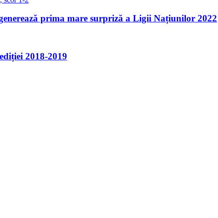
enerează prima mare surpriză a Ligii Națiunilor 2022
 ediției 2018-2019