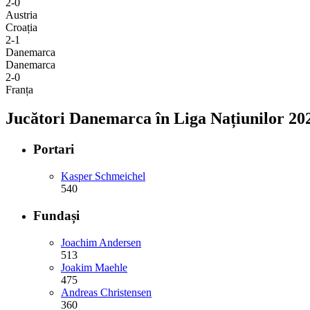
2-0
Austria
Croația
2-1
Danemarca
Danemarca
2-0
Franța
Jucători Danemarca în Liga Națiunilor 20
Portari
Kasper Schmeichel
540
Fundași
Joachim Andersen
513
Joakim Maehle
475
Andreas Christensen
360