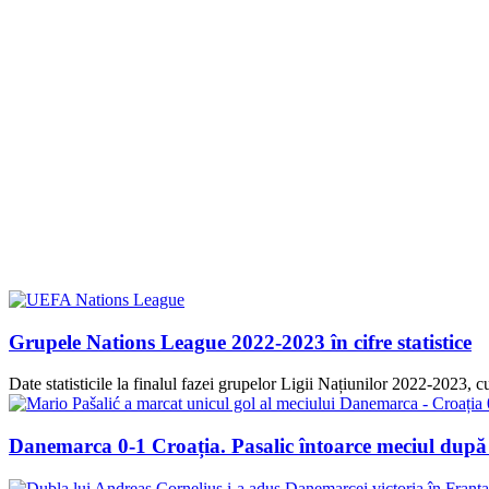
Grupele Nations League 2022-2023 în cifre statistice
Date statisticile la finalul fazei grupelor Ligii Națiunilor 2022-2023,
Danemarca 0-1 Croația. Pasalic întoarce meciul după 