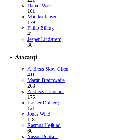
Daniel Wass
181
Mathias Jensen
179
Philip Billing
45
Jesper Lindstrøm
30
Atacanți
Andreas Skov Olsen
411
Martin Braithwaite
208
Andreas Cornelius
175
Kasper Dolberg
121
Jonas Wind
118
Rasmus Højlund
60
Yussuf Poulsen