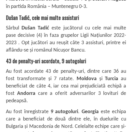
în partida România – Muntenegru 0-3.
Dušan Tadić, cele mai multe assisturi
Sârbul
Dušan Tadić
este jucătorul cu cele mai multe
pase decisive (4) în faza grupelor Ligii Națiunilor 2022-
2023 . Opt jucători au reușit câte 3 assisturi, printre ei
aflându-se și românul Nicușor Bancu.
43 de penalty-uri acordate, 9 autogoluri
Au fost acordate 43 de penalty-uri, dintre care 36 au
fost transformate și 7 ratate.
Moldova
și
Turcia
au
beneficiat de câte 4, iar cea mai prejudiciată echipă a
fost
Andorra
care a oferit adversarilor 3 lovituri de
pedeapsă.
Au fost înregistrate
9 autogoluri
.
Georgia
este echipa
care a beneficiat de două dintre ele, în duelurile cu
Bulgaria și Macedonia de Nord. Celelalte echipe care și-