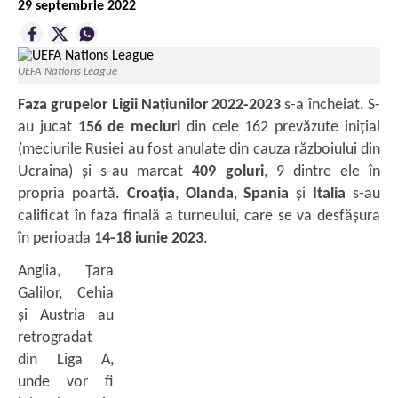
29 septembrie 2022
UEFA Nations League
Faza grupelor Ligii Națiunilor 2022-2023
s-a încheiat. S-
au jucat
156 de meciuri
din cele 162 prevăzute inițial
(meciurile Rusiei au fost anulate din cauza războiului din
Ucraina) și s-au marcat
409 goluri
, 9 dintre ele în
propria poartă.
Croația
,
Olanda
,
Spania
și
Italia
s-au
calificat în faza finală a turneului, care se va desfășura
în perioada
14-18 iunie 2023
.
Anglia, Țara
Galilor, Cehia
și Austria au
retrogradat
din Liga A,
unde vor fi