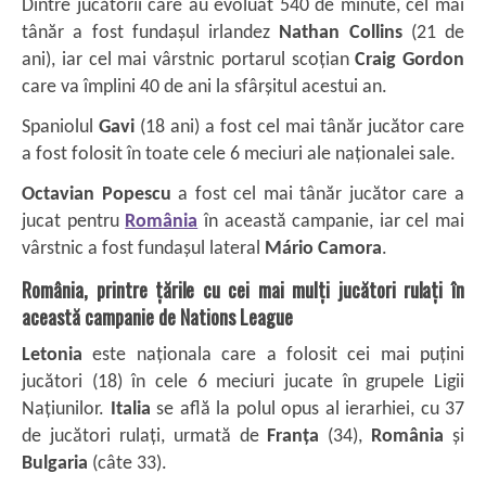
Dintre jucătorii care au evoluat 540 de minute, cel mai
tânăr a fost fundașul irlandez
Nathan Collins
(21 de
ani), iar cel mai vârstnic portarul scoțian
Craig Gordon
care va împlini 40 de ani la sfârșitul acestui an.
Spaniolul
Gavi
(18 ani) a fost cel mai tânăr jucător care
a fost folosit în toate cele 6 meciuri ale naționalei sale.
Octavian Popescu
a fost cel mai tânăr jucător care a
jucat pentru
România
în această campanie, iar cel mai
vârstnic a fost fundașul lateral
Mário Camora
.
România, printre țările cu cei mai mulți jucători rulați în
această campanie de Nations League
Letonia
este naționala care a folosit cei mai puțini
jucători (18) în cele 6 meciuri jucate în grupele Ligii
Națiunilor.
Italia
se află la polul opus al ierarhiei, cu 37
de jucători rulați, urmată de
Franța
(34),
România
și
Bulgaria
(câte 33).