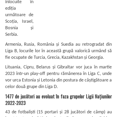
înlocuite în
ediția
următoare de
Scoția, Israel,
Bosnia și
Serbia.
Armenia, Rusia, România și Suedia au retrogradat din
Liga B, locurile lor în această grupă valorică urmând să
fie ocupate de Turcia, Grecia, Kazakhstan și Georgia.
Lituania, Cipru, Belarus și Gibraltar vor juca în martie
2023 într-un play-off pentru rămânerea în Liga C, unde
vor urca Estonia și Letonia din postura de câștigătoare a
celor două grupe din Liga D.
1477 de jucători au evoluat în faza grupelor Ligii Națiunilor
2022-2023
43 de fotbaliști (15 portari și 28 jucători de câmp) au