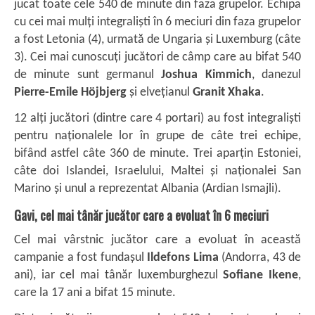
jucat toate cele 540 de minute din faza grupelor. Echipa
cu cei mai mulți integraliști în 6 meciuri din faza grupelor
a fost Letonia (4), urmată de Ungaria și Luxemburg (câte
3). Cei mai cunoscuți jucători de câmp care au bifat 540
de minute sunt germanul
Joshua Kimmich
, danezul
Pierre-Emile Höjbjerg
și elvețianul
Granit Xhaka
.
12 alți jucători (dintre care 4 portari) au fost integraliști
pentru naționalele lor în grupe de câte trei echipe,
bifând astfel câte 360 de minute. Trei aparțin Estoniei,
câte doi Islandei, Israelului, Maltei și naționalei San
Marino și unul a reprezentat Albania (Ardian Ismajli).
Gavi, cel mai tânăr jucător care a evoluat în 6 meciuri
Cel mai vârstnic jucător care a evoluat în această
campanie a fost fundașul
Ildefons Lima
(Andorra, 43 de
ani), iar cel mai tânăr luxemburghezul
Sofiane Ikene
,
care la 17 ani a bifat 15 minute.