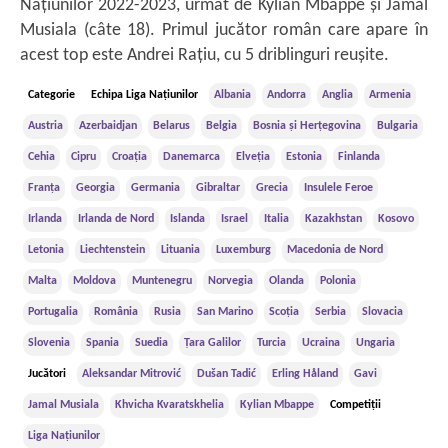
Națiunilor 2022-2023, urmat de Kylian Mbappe și Jamal
Musiala (câte 18). Primul jucător român care apare în
acest top este Andrei Rațiu, cu 5 driblinguri reușite.
Categorie
Echipa Liga Națiunilor
Albania
Andorra
Anglia
Armenia
Austria
Azerbaidjan
Belarus
Belgia
Bosnia și Herțegovina
Bulgaria
Cehia
Cipru
Croația
Danemarca
Elveția
Estonia
Finlanda
Franța
Georgia
Germania
Gibraltar
Grecia
Insulele Feroe
Irlanda
Irlanda de Nord
Islanda
Israel
Italia
Kazakhstan
Kosovo
Letonia
Liechtenstein
Lituania
Luxemburg
Macedonia de Nord
Malta
Moldova
Muntenegru
Norvegia
Olanda
Polonia
Portugalia
România
Rusia
San Marino
Scoția
Serbia
Slovacia
Slovenia
Spania
Suedia
Țara Galilor
Turcia
Ucraina
Ungaria
Jucători
Aleksandar Mitrović
Dušan Tadić
Erling Håland
Gavi
Jamal Musiala
Khvicha Kvaratskhelia
Kylian Mbappe
Competiții
Liga Națiunilor