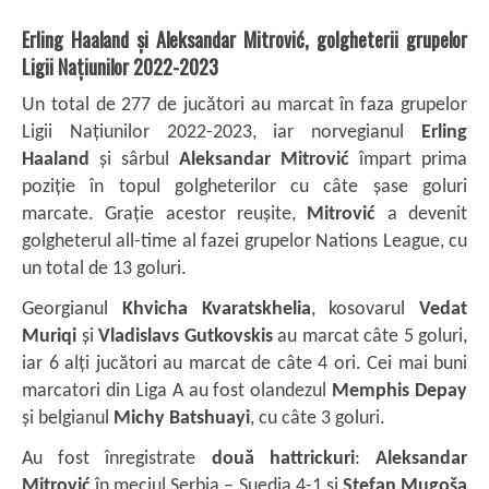
Erling Haaland și Aleksandar Mitrović, golgheterii grupelor
Ligii Națiunilor 2022-2023
Un total de 277 de jucători au marcat în faza grupelor
Ligii Națiunilor 2022-2023, iar norvegianul
Erling
Haaland
și sârbul
Aleksandar Mitrović
împart prima
poziție în topul golgheterilor cu câte șase goluri
marcate. Grație acestor reușite,
Mitrović
a devenit
golgheterul all-time al fazei grupelor Nations League, cu
un total de 13 goluri.
Georgianul
Khvicha Kvaratskhelia
, kosovarul
Vedat
Muriqi
și
Vladislavs Gutkovskis
au marcat câte 5 goluri,
iar 6 alți jucători au marcat de câte 4 ori. Cei mai buni
marcatori din Liga A au fost olandezul
Memphis Depay
și belgianul
Michy Batshuayi
, cu câte 3 goluri.
Au fost înregistrate
două hattrickuri
:
Aleksandar
Mitrović
în meciul Serbia – Suedia 4-1 și
Stefan Mugoša