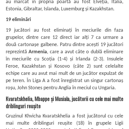
au marcat în propria poartă au fost Elveția, Italia,
Estonia, Gibraltar, Islanda, Luxemburg și Kazakhstan.
19 eliminări
19 jucători au fost eliminați în meciurile din faza
grupelor, dintre care 12 direct iar alți 7 ca urmare a
două cartonașe galbene. Patru dintre acești 19 jucători
reprezintă
Armenia
, care a avut câte o dublă eliminare
în meciurile cu Scoția (1-4) și Irlanda (2-3). Insulele
Feroe, Kazakhstan și Kosovo (câte 2) sunt celelalte
echipe care au avut mai mult de un jucător expulzat de
pe teren. În Liga A a fost înregistrat un singur cartonaș
roșu, John Stones pentru Anglia în meciul cu Ungaria.
Kvaratskhelia, Mbappe și Musiala, jucătorii cu cele mai multe
driblinguri reușite
Gruzinul Khvicha Kvaratskhelia a fost jucătorul cu cele
mai multe driblinguri reușite (18) în grupele Ligii