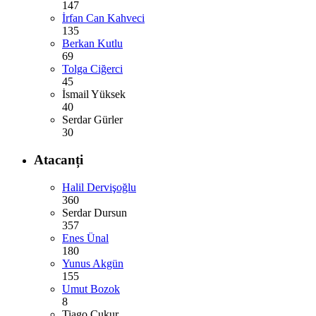
147
İrfan Can Kahveci
135
Berkan Kutlu
69
Tolga Ciğerci
45
İsmail Yüksek
40
Serdar Gürler
30
Atacanți
Halil Dervişoğlu
360
Serdar Dursun
357
Enes Ünal
180
Yunus Akgün
155
Umut Bozok
8
Tiago Çukur