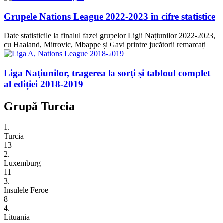
Grupele Nations League 2022-2023 în cifre statistice
Date statisticile la finalul fazei grupelor Ligii Națiunilor 2022-2023,
cu Haaland, Mitrovic, Mbappe și Gavi printre jucătorii remarcați
Liga Naţiunilor, tragerea la sorţi şi tabloul complet
al ediției 2018-2019
Grupă Turcia
1.
Turcia
13
2.
Luxemburg
11
3.
Insulele Feroe
8
4.
Lituania