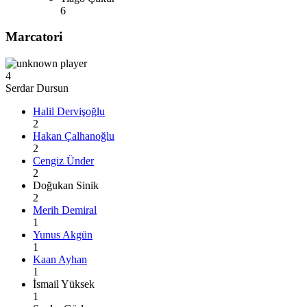
6
Marcatori
4
Serdar Dursun
Halil Dervişoğlu
2
Hakan Çalhanoğlu
2
Cengiz Ünder
2
Doğukan Sinik
2
Merih Demiral
1
Yunus Akgün
1
Kaan Ayhan
1
İsmail Yüksek
1