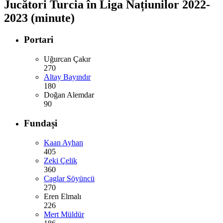
Jucători Turcia în Liga Națiunilor 2022-
2023 (minute)
Portari
Uğurcan Çakır
270
Altay Bayındır
180
Doğan Alemdar
90
Fundași
Kaan Ayhan
405
Zeki Çelik
360
Caglar Söyüncü
270
Eren Elmalı
226
Mert Müldür