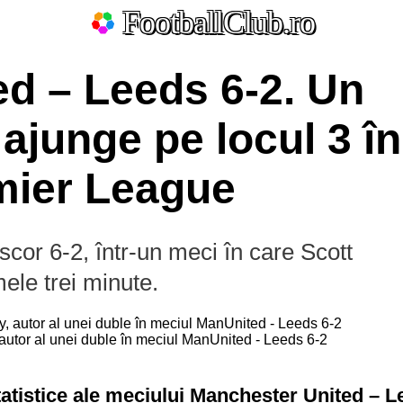
FootballClub.ro
d – Leeds 6-2. Un
ajunge pe locul 3 în
ate
mier League
La Liga
Bundesliga
Serie A
Ligue 1
Eredivisie
L
cor 6-2, într-un meci în care Scott
Por
ele trei minute.
autor al unei duble în meciul ManUnited - Leeds 6-2
2.Bundesliga
Segunda
Serie B
División
statistice ale meciului Manchester United – 