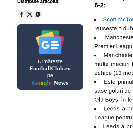
League
Distribuie articolul:
6-2:
Cupe Eu
Scott McTo
reușește o dubl
Mancheste
Premier League
Champio
Manchester
League
Urmărește
multe meciuri 
FootballClub.ro
echipe (13 meciu
Echipe n
pe
Este primu
G
o
o
g
l
e
News
șase goluri de
Old Boys, în f
Mondial
Leeds a pri
2026
League pentru p
Leeds a pri