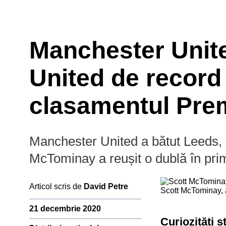
Manchester Unite
United de record 
Prim-plan
Campion
clasamentul Pre
Ousmane Dembélé
Reconstrucție Manchester United
Meciuri Champions League
Premier
Manchester United a bătut Leeds, s
Clasament Premier League
League
McTominay a reușit o dublă în prim
Golgheteri La Liga
Golgheteri Premier League
Articol scris de
David Petre
Scott McTominay, 
Saudi
21 decembrie 2020
Pro
Curiozități 