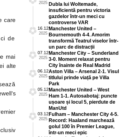
2025
Dubla lui Woltemade,
insuficientă pentru victoria
gazdelor într-un meci cu
e care
controverse VAR
16.12
Manchester United –
2025
Bournemouth 4-4. Amorim
ci de
transformă Teatrul viselor într-
un parc de distracții
07.12
Manchester City – Sunderland
ue mai
2025
3-0. Moment relaxat pentru
i alte
City înainte de Real Madrid
06.12
Aston Villa – Arsenal 2-1. Visul
2025
titlului prinde viață pe Villa
asează
Park
05.12
Manchester United – West
well’s
2025
Ham 1-1. Autosabotaj: puncte
ușoare și locul 5, pierdute de
ManUtd
remier
03.12
Fulham – Manchester City 4-5.
2025
Record: Haaland marchează
golul 100 în Premier League,
clusiv
într-un meci epic