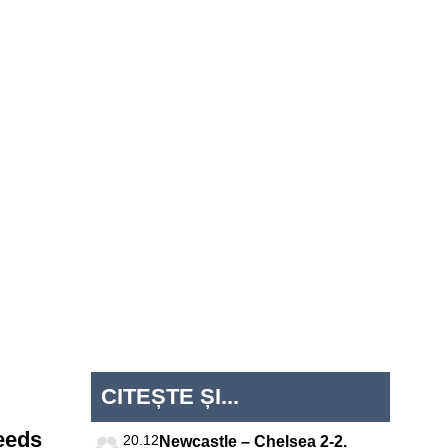
iga
Jupiler
Süper Lig
MLS
Championship
tugal
Pro
League
CITEȘTE ȘI...
Leeds
20.12
Newcastle – Chelsea 2-2.