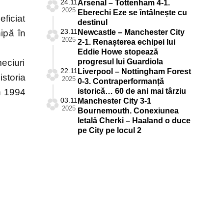
24.11
Arsenal – Tottenham 4-1.
2025
Eberechi Eze se întâlnește cu
ficiat
destinul
23.11
hipă în
Newcastle – Manchester City
2025
2-1. Renașterea echipei lui
Eddie Howe stopează
eciuri
progresul lui Guardiola
22.11
Liverpool – Nottingham Forest
storia
2025
0-3. Contraperformanță
în 1994
istorică… 60 de ani mai târziu
03.11
Manchester City 3-1
2025
Bournemouth. Conexiunea
letală Cherki – Haaland o duce
pe City pe locul 2