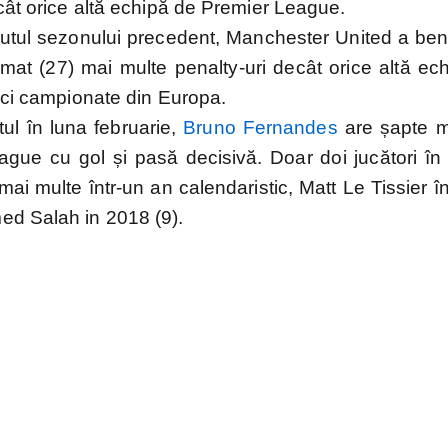
cât orice altă echipă de Premier League.
utul sezonului precedent, Manchester United a bene
rmat (27) mai multe penalty-uri decât orice altă ec
inci campionate din Europa.
ul în luna februarie,
Bruno Fernandes
are șapte m
gue cu gol și pasă decisivă. Doar doi jucători în i
mai multe într-un an calendaristic, Matt Le Tissier 
d Salah in 2018 (9).