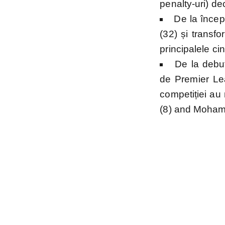
penalty-uri) de
De la încep
(32) și transfo
principalele c
De la debut
de Premier Lea
competiției au 
(8) and Mohame