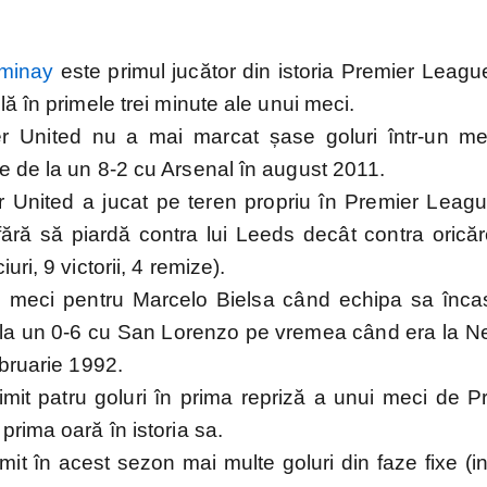
ropene
minay
este primul jucător din istoria Premier Leagu
ă în primele trei minute ale unui meci.
r United nu a mai marcat șase goluri într-un me
 de la un 8-2 cu Arsenal în august 2011.
ns
 United a jucat pe teren propriu în Premier Leag
fără să piardă contra lui Leeds decât contra oricăre
ri, 9 victorii, 4 remize).
aționale
l meci pentru Marcelo Bielsa când echipa sa înc
 la un 0-6 cu San Lorenzo pe vremea când era la Ne
ebruarie 1992.
EURO
Mondial
EURO
Liga
mit patru goluri în prima repriză a unui meci de P
2024
2022
2020
Națiunilor
rima oară în istoria sa.
mit în acest sezon mai multe goluri din faze fixe (in