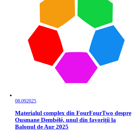
08.09
2025
Materialul complex din FourFourTwo despre
Ousmane Dembélé, unul din favoriții la
Balonul de Aur 2025