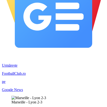
Urmărește
FootballClub.ro
pe
G
o
o
g
l
e
News
Marseille - Lyon 2-3