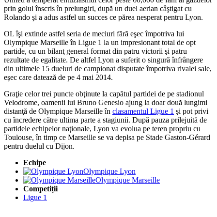
prin golul înscris în prelungiri, după un duel aerian câştigat cu
Rolando şi a adus astfel un succes ce părea nesperat pentru Lyon.
OL îşi extinde astfel seria de meciuri fără eşec împotriva lui
Olympique Marseille în Ligue 1 la un impresionant total de opt
partide, cu un bilanţ general format din patru victorii şi patru
rezultate de egalitate. De altfel Lyon a suferit o singură înfrângere
din ultimele 15 dueluri de campionat disputate împotriva rivalei sale,
eşec care datează de pe 4 mai 2014.
Graţie celor trei puncte obţinute la capătul partidei de pe stadionul
Velodrome, oamenii lui Bruno Genesio ajung la doar două lungimi
distanţă de Olympique Marseille în
clasamentul Ligue 1
şi pot privi
cu încredere către ultima parte a stagiunii. După pauza prilejuită de
partidele echipelor naţionale, Lyon va evolua pe teren propriu cu
Toulouse, în timp ce Marseille se va deplsa pe Stade Gaston-Gérard
pentru duelul cu Dijon.
Echipe
Olympique Lyon
Olympique Marseille
Competiții
Ligue 1