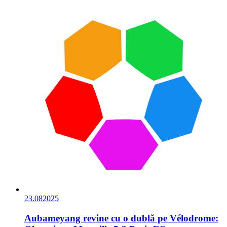
23.08
2025
Aubameyang revine cu o dublă pe Vélodrome: