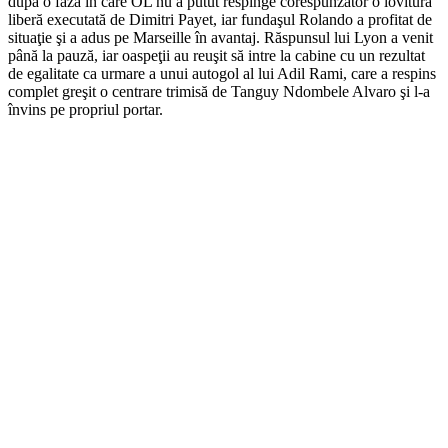
după o fază în care OL nu a putut respinge corespunzător o lovitură
liberă executată de Dimitri Payet, iar fundaşul Rolando a profitat de
situaţie şi a adus pe Marseille în avantaj. Răspunsul lui Lyon a venit
până la pauză, iar oaspeţii au reuşit să intre la cabine cu un rezultat
de egalitate ca urmare a unui autogol al lui Adil Rami, care a respins
complet greşit o centrare trimisă de Tanguy Ndombele Alvaro şi l-a
învins pe propriul portar.