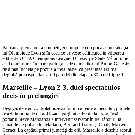
Părăsirea prematură a competiţiei europene complică acum situaţia
lui Olympique Lyon şi în ceea ce priveşte calificarea în viitoarea
ediţie de UEFA Champions League. Un eşec pe Stade Vélodrome
ar fi compromis în mare parte şansele oamenilor lui Bruno Genesio
de a mai încheia pe poziţia a treia, astfel că presiunea era mai
degrabă pe oaspeţi la startul partidei din etapa a-30-a de Ligue 1.
Marseille – Lyon 2-3, duel spectaculos
decis în prelungiri
Deşi gazdele au controlat posesia în prima parte a meciului, primele
ocazii importante de gol le-au aparţinut celor de la Lyon, însă
portarul Steve Mandanda a intervenit salvator în trei rânduri, la
situaţiile de gol ale lui Mariano, Bertrand Traore şi Gnaly Maxwell
Cornet. La capătul primei jumătăţi de oră, Marseille a deschis scorul