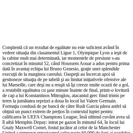
Conştientă că un rezultat de egalitate nu este suficient având în
vedere situaţia din clasamentul Ligue 1, Olympique Lyon a ieşit de
la cabine mult mai determinată, iar momentele de presiune s-au
concretizat în minutul 52, când Houssem Aouar a adus pentru prima
dată în avantaj echipa lui Bruno Genesio, graţie unei splendide
execuţii de la marginea careului. Oaspeţii au încercat apoi să
gestioneze situaţia de pe tabelă şi au limitat iniţiativele ofensive ale
lui Marseille, care deşi nu a reuşit să îşi creeze multe ocazii de a gol,
a restabilit egalitatea cu şase minute înainte de final, printr-o lovitură
de cap a lui Konstantinos Mitroglou, atacantul grec fiind trimis pe
teren la jumătatea reprizei a doua în locul lui Valere Germain.
Formaţia condusă de pe bancă de către Rudi Garcia părea astfel să
obţină un punct extrem de preţios în contextul luptei pentru
calificarea în UEFA Champions League, însă ultimul cuvânt avea să
îl aibă Memphis Depay: intrat pe gazon în minutul 64, în locul lui
Gnaly Maxwell Cornet, fostul jucător al celor de la Manchester
United a temperat entuziasmul celor peste 60,000 de fani ai gazdelor