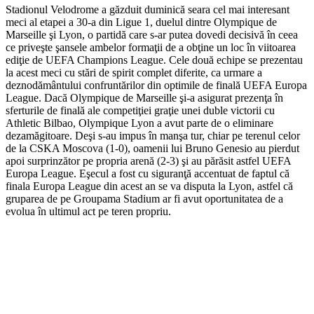
Stadionul Velodrome a găzduit duminică seara cel mai interesant
meci al etapei a 30-a din Ligue 1, duelul dintre Olympique de
Marseille şi Lyon, o partidă care s-ar putea dovedi decisivă în ceea
ce priveşte şansele ambelor formaţii de a obţine un loc în viitoarea
ediţie de UEFA Champions League. Cele două echipe se prezentau
la acest meci cu stări de spirit complet diferite, ca urmare a
deznodământului confruntărilor din optimile de finală UEFA Europa
League. Dacă Olympique de Marseille şi-a asigurat prezenţa în
sferturile de finală ale competiţiei graţie unei duble victorii cu
Athletic Bilbao, Olympique Lyon a avut parte de o eliminare
dezamăgitoare. Deşi s-au impus în manşa tur, chiar pe terenul celor
de la CSKA Moscova (1-0), oamenii lui Bruno Genesio au pierdut
apoi surprinzător pe propria arenă (2-3) şi au părăsit astfel UEFA
Europa League. Eşecul a fost cu siguranţă accentuat de faptul că
finala Europa League din acest an se va disputa la Lyon, astfel că
gruparea de pe Groupama Stadium ar fi avut oportunitatea de a
evolua în ultimul act pe teren propriu.