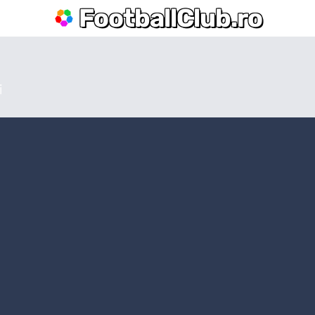
FootballClub.ro
i
nate
La Liga
Bundesliga
Serie A
Ligue 1
Eredivisie
L
Por