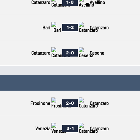
Catanzaro
Avellino
1-0
Bari
Catanzaro
1-2
Catanzaro
Cesena
2-0
Frosinone
Catanzaro
2-0
Venezia
Catanzaro
3-1