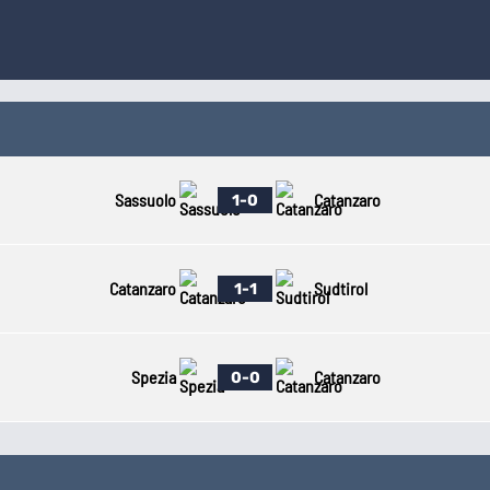
2.Bundesliga
Segunda
Serie B
División
uropene
Sassuolo
Catanzaro
1-0
s
Catanzaro
Sudtirol
1-1
naționale
Spezia
Catanzaro
0-0