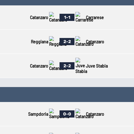
EURO 2024
Mondial
EURO 2020
Liga
2022
Națiunilor
Catanzaro
Carrarese
1-1
Reggiana
Catanzaro
2-2
Catanzaro
Juve Stabia
2-2
Sampdoria
Catanzaro
0-0