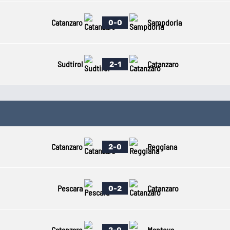
Catanzaro
Sampdoria
0-0
Sudtirol
Catanzaro
2-1
Catanzaro
Reggiana
2-0
Pescara
Catanzaro
0-2
Catanzaro
Mantova