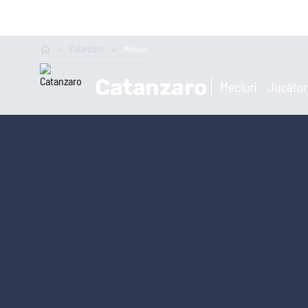
Catanzaro
Meciuri
Catanzaro
Meciuri
Jucător
Prim-plan
Campio
Ousmane Dembélé
Reconstrucție Manchester United
Meciuri Champions League
Premier
Clasament Premier League
League
Golgheteri La Liga