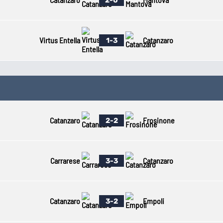
2-0
Virtus Entella
Catanzaro
1-3
Catanzaro
Frosinone
2-2
Carrarese
Catanzaro
3-3
Catanzaro
Empoli
3-2