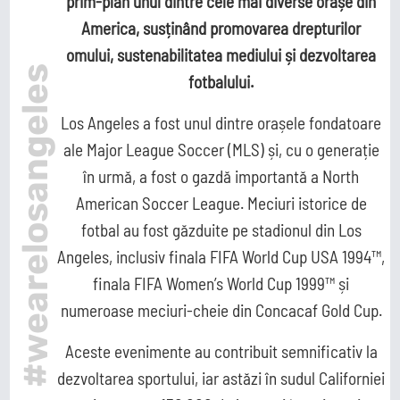
prim-plan unul dintre cele mai diverse orașe din
America, susținând promovarea drepturilor
Ousmane Dembélé
omului, sustenabilitatea mediului și dezvoltarea
Reconstrucție Manchester United
#wearelosangeles
fotbalului.
Meciuri Champions League
Clasament Premier League
Los Angeles a fost unul dintre orașele fondatoare
Golgheteri La Liga
ale Major League Soccer (MLS) și, cu o generație
Golgheteri Premier League
în urmă, a fost o gazdă importantă a North
American Soccer League. Meciuri istorice de
Campionate
fotbal au fost găzduite pe stadionul din Los
Angeles, inclusiv finala FIFA World Cup USA 1994™,
finala FIFA Women’s World Cup 1999™ și
Premier
La Liga
Bundesliga
Serie A
League
numeroase meciuri-cheie din Concacaf Gold Cup.
Aceste evenimente au contribuit semnificativ la
dezvoltarea sportului, iar astăzi în sudul Californiei
Ligue 1
Eredivisie
Liga Portugal
Jupiler Pro
League