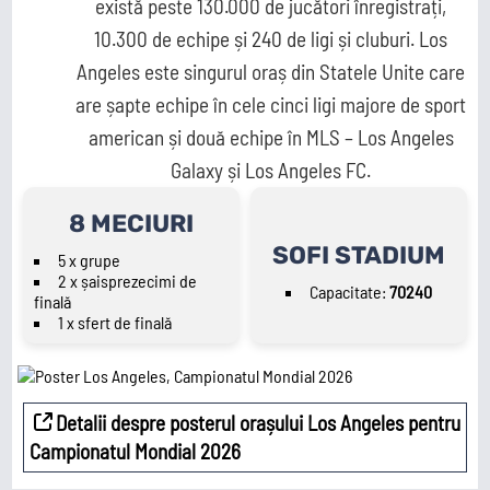
există peste 130.000 de jucători înregistrați,
10.300 de echipe și 240 de ligi și cluburi. Los
Angeles este singurul oraș din Statele Unite care
Süper Lig
MLS
Championship
Saudi Pro
are șapte echipe în cele cinci ligi majore de sport
League
american și două echipe în MLS – Los Angeles
Galaxy și Los Angeles FC.
2.Bundesliga
Segunda
Serie B
División
8 MECIURI
SOFI STADIUM
5 x grupe
Cupe Europene
2 x șaisprezecimi de
Capacitate:
70240
finală
1 x sfert de finală
Champions
League
Detalii despre posterul orașului Los Angeles pentru
Campionatul Mondial 2026
Echipe naționale