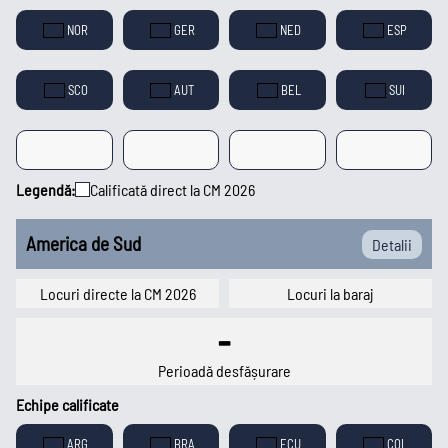
NOR
GER
NED
ESP
SCO
AUT
BEL
SUI
Legendă:
Calificată direct la CM 2026
America de Sud
Detalii
Locuri directe la CM 2026
Locuri la baraj
-
Perioadă desfășurare
Echipe calificate
ARG
BRA
ECU
COL