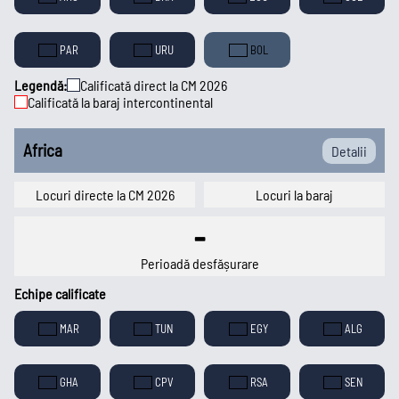
PAR
URU
BOL
Legendă:
Calificată direct la CM 2026
Calificată la baraj intercontinental
Africa
Detalii
Locuri directe la CM 2026
Locuri la baraj
-
Perioadă desfășurare
Echipe calificate
MAR
TUN
EGY
ALG
GHA
CPV
RSA
SEN