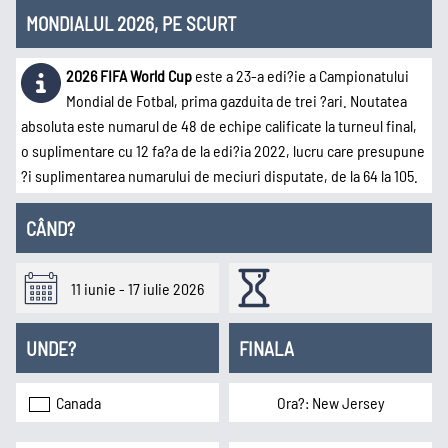
League
MONDIALUL 2026, PE SCURT
2026 FIFA World Cup
este a 23-a edi?ie a Campionatului
Süper Lig
MLS
Championship
Saudi Pro
Mondial de Fotbal, prima gazduita de trei ?ari. Noutatea
League
absoluta este numarul de 48 de echipe calificate la turneul final,
o suplimentare cu 12 fa?a de la edi?ia 2022, lucru care presupune
?i suplimentarea numarului de meciuri disputate, de la 64 la 105.
2.Bundesliga
Segunda
Serie B
División
CÂND?
Cupe Europene
11 iunie - 17 iulie 2026
UNDE?
FINALA
Champions
League
Canada
Ora?: New Jersey
Echipe naționale