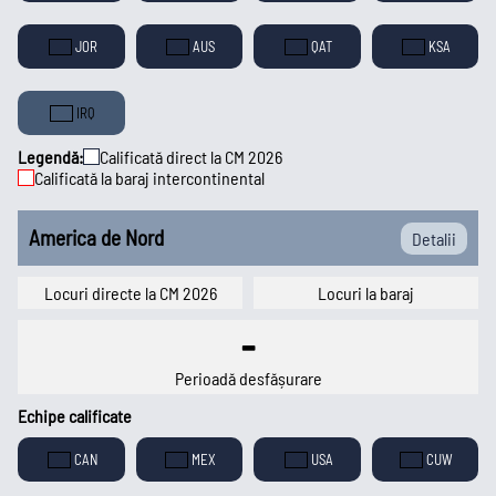
JOR
AUS
QAT
KSA
IRQ
Legendă:
Calificată direct la CM 2026
Calificată la baraj intercontinental
America de Nord
Detalii
Locuri directe la CM 2026
Locuri la baraj
-
Perioadă desfășurare
Echipe calificate
CAN
MEX
USA
CUW