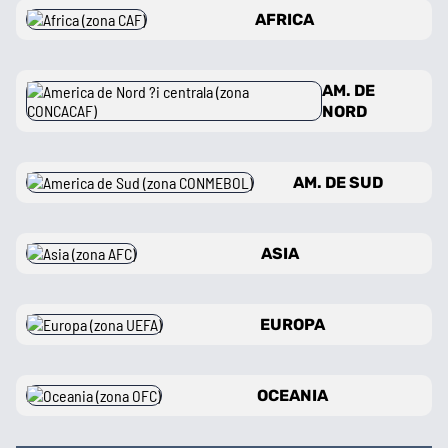
Prim-plan
AFRICA
Ousmane Dembélé
Reconstrucție Manchester United
AM. DE
Meciuri Champions League
NORD
Clasament Premier League
Golgheteri La Liga
AM. DE SUD
Golgheteri Premier League
Campionate
ASIA
EUROPA
Premier
La Liga
Bundesliga
Serie A
League
OCEANIA
Ligue 1
Eredivisie
Liga Portugal
Jupiler Pro