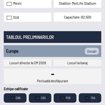
Stadion: MetLife Stadium
Mexic
Capacitate: 82,500
SUA
Mondial 2026
EURO 2024
Mondial 2022
EURO 2020
TABLOUL PRELIMINARIILOR
Liga
Națiunilor
Europa
Detalii
Locuri directe la CM 2026
Locuri la baraj
-
Perioadă desfășurare
Echipe calificate
ENG
CRO
POR
FRA