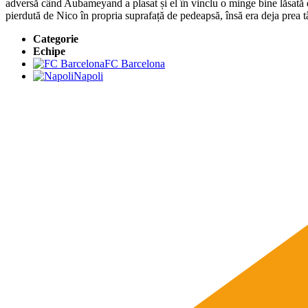
adversă când Aubameyand a plasat și el în vinclu o minge bine lăsată 
pierdută de Nico în propria suprafață de pedeapsă, însă era deja prea t
Categorie
Echipe
FC Barcelona
Napoli