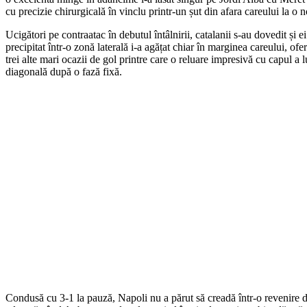
cu precizie chirurgicală în vinclu printr-un șut din afara careului la o
Ucigători pe contraatac în debutul întâlnirii, catalanii s-au dovedit și e
precipitat într-o zonă laterală i-a agățat chiar în marginea careului, o
trei alte mari ocazii de gol printre care o reluare impresivă cu capul a
diagonală după o fază fixă.
Condusă cu 3-1 la pauză, Napoli nu a părut să creadă într-o revenire de 