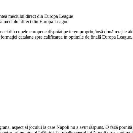
ea meciului direct din Europa League
meci din cupele europene disputat pe teren propriu, însă două reușite ale
 formației catalane spre calificarea în optimile de finală Europa League.
ugrana, aspect al jocului la care Napoli nu a avut răspuns. O fază porn
entru primul gol al întâlnirii, iar goalkeeperul lui Napoli nu a avut rep