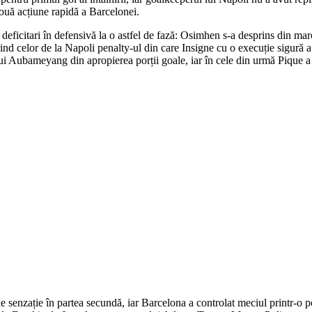
 nouă acțiune rapidă a Barcelonei.
i deficitari în defensivă la o astfel de fază: Osimhen s-a desprins din marc
ferind celor de la Napoli penalty-ul din care Insigne cu o execuție sigură
 lui Aubameyang din apropierea porții goale, iar în cele din urmă Pique a
senzație în partea secundă, iar Barcelona a controlat meciul printr-o pos