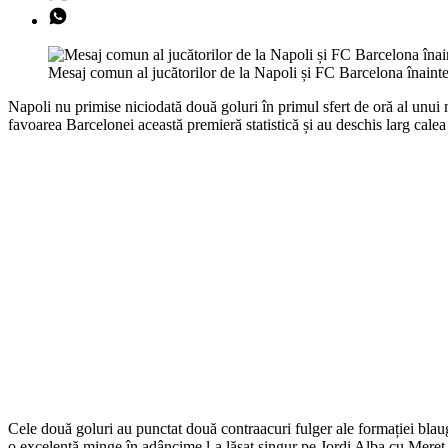
Mesaj comun al jucătorilor de la Napoli și FC Barcelona înaint
Napoli nu primise niciodată două goluri în primul sfert de oră al unui 
favoarea Barcelonei această premieră statistică și au deschis larg calea
Cele două goluri au punctat două contraacuri fulger ale formației bla
o excelentă minge în adâncime l-a lăsat singur pe Jordi Alba cu Meret p