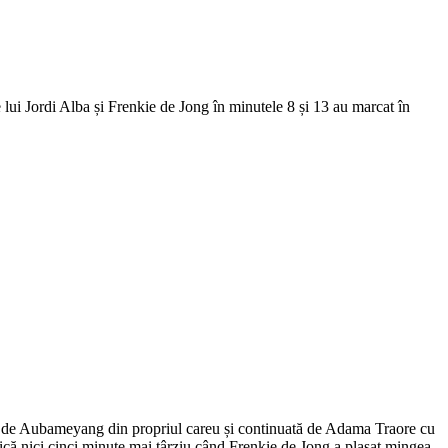
 lui Jordi Alba și Frenkie de Jong în minutele 8 și 13 au marcat în
ită de Aubameyang din propriul careu și continuată de Adama Traore cu
lică nici cinci minute mai târziu când Frenkie de Jong a plasat mingea