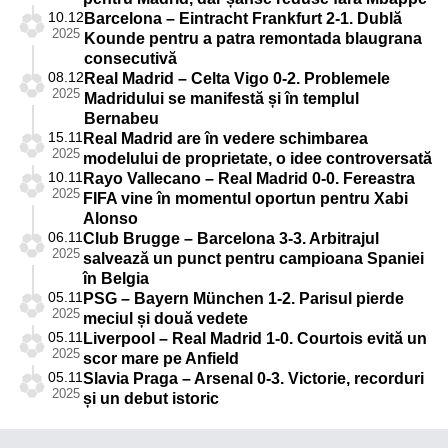
10.12
Barcelona – Eintracht Frankfurt 2-1. Dublă
2025
Kounde pentru a patra remontada blaugrana
consecutivă
08.12
Real Madrid – Celta Vigo 0-2. Problemele
2025
Madridului se manifestă și în templul
Bernabeu
15.11
Real Madrid are în vedere schimbarea
2025
modelului de proprietate, o idee controversată
10.11
Rayo Vallecano – Real Madrid 0-0. Fereastra
2025
FIFA vine în momentul oportun pentru Xabi
Alonso
06.11
Club Brugge – Barcelona 3-3. Arbitrajul
2025
salvează un punct pentru campioana Spaniei
în Belgia
05.11
PSG – Bayern München 1-2. Parisul pierde
2025
meciul și două vedete
05.11
Liverpool – Real Madrid 1-0. Courtois evită un
2025
scor mare pe Anfield
05.11
Slavia Praga – Arsenal 0-3. Victorie, recorduri
2025
și un debut istoric