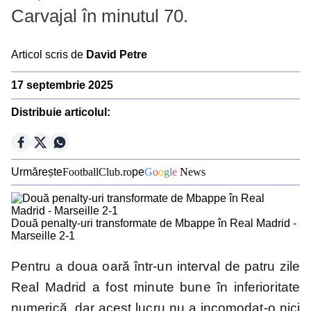
Carvajal în minutul 70.
Ousmane Dembélé
Reconstrucție Manchester United
Articol scris de
David Petre
Meciuri Champions League
17 septembrie 2025
Clasament Premier League
Distribuie articolul:
Golgheteri La Liga
Golgheteri Premier League
Campionate
Urmărește
FootballClub.ro
pe
G
o
o
g
l
e
News
Două penalty-uri transformate de Mbappe în Real Madrid -
Premier
La Liga
Bundesliga
Serie A
Marseille 2-1
League
Pentru a doua oară într-un interval de patru zile
Real Madrid a fost minute bune în inferioritate
Ligue 1
Eredivisie
Liga
Jupiler Pro
numerică, dar acest lucru nu a incomodat-o nici
Portugal
League