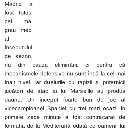
Madrid a
fost totuși
cel mai
Mondial
EURO 2024
Mondial
EURO 2020
2026
2022
greu meci
al
începutului
Liga
de sezon,
Națiunilor
nu din cauza eliminării, ci pentru că
mecanismele defensive nu sunt încă la cel mai
înalt nivel, iar duelurile cu rapizii și puternicii
jucători de atac ai lui Marseille au produs
daune. Un început foarte bun de joc al
vicecampioanei Spaniei cu trei mari ocazii în
primele zece minute a fost contracarat de
formația de la Mediterană odată ce oamenii lui