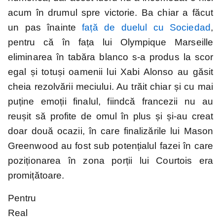
acum în drumul spre victorie. Ba chiar a făcut
un pas înainte
față de duelul cu Sociedad
,
pentru că în fața lui Olympique Marseille
Süper Lig
MLS
Championship
Saudi Pro
League
eliminarea în tabăra blanco s-a produs la scor
egal și totuși oamenii lui Xabi Alonso au găsit
cheia rezolvării meciului. Au trăit chiar și cu mai
2.Bundesliga
Segunda
Serie B
División
puține emoții finalul, fiindcă francezii nu au
reușit să profite de omul în plus și și-au creat
Cupe Europene
doar două ocazii, în care finalizările lui Mason
Greenwood au fost sub potențialul fazei în care
poziționarea în zona porții lui Courtois era
promițătoare.
Champions
League
Pentru
Echipe naționale
Real