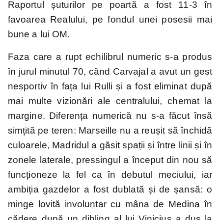
Raportul șuturilor pe poartă a fost 11-3 în
favoarea Realului, pe fondul unei posesii mai
bune a lui OM.
Faza care a rupt echilibrul numeric s-a produs
în jurul minutul 70, când Carvajal a avut un gest
nesportiv în fața lui Rulli și a fost eliminat după
mai multe vizionări ale centralului, chemat la
margine. Diferența numerică nu s-a făcut însă
simțită pe teren: Marseille nu a reușit să închidă
culoarele, Madridul a găsit spații și între linii și în
zonele laterale, pressingul a început din nou să
funcționeze la fel ca în debutul meciului, iar
ambiția gazdelor a fost dublată și de șansă: o
minge lovită involuntar cu mâna de Medina în
cădere după un dibling al lui Vinicius a dus la