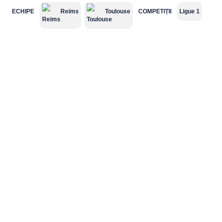
ECHIPE
Reims
Toulouse
COMPETIȚII
Ligue 1
Süper Lig
MLS
Championship
Saudi Pro
League
2.Bundesliga
Segunda
Serie B
División
Cupe Europene
Champions
League
Echipe naționale