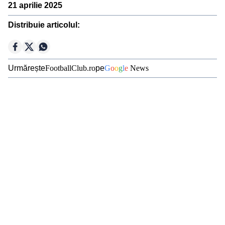
21 aprilie 2025
Ousmane Dembélé
Distribuie articolul:
Reconstrucție Manchester United
Meciuri Champions League
Clasament Premier League
Urmărește
FootballClub.ro
pe
G
o
o
g
l
e
News
Golgheteri La Liga
Golgheteri Premier League
Campionate
Premier
La Liga
Bundesliga
Serie A
League
Ligue 1
Eredivisie
Liga
Jupiler Pro
Portugal
League