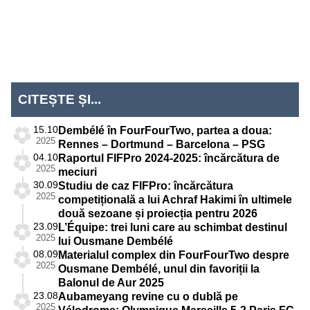
Mondial
EURO 2024
Mondial
EURO 2020
2026
2022
CITEȘTE ȘI...
Liga
15.10
Dembélé în FourFourTwo, partea a doua:
Națiunilor
2025
Rennes – Dortmund – Barcelona – PSG
04.10
Raportul FIFPro 2024-2025: încărcătura de
2025
meciuri
30.09
Studiu de caz FIFPro: încărcătura
2025
competițională a lui Achraf Hakimi în ultimele
două sezoane și proiecția pentru 2026
23.09
L’Équipe: trei luni care au schimbat destinul
2025
lui Ousmane Dembélé
08.09
Materialul complex din FourFourTwo despre
2025
Ousmane Dembélé, unul din favoriții la
Balonul de Aur 2025
23.08
Aubameyang revine cu o dublă pe
2025