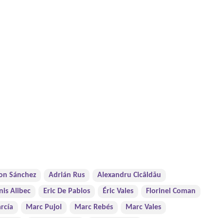
on Sánchez
Adrián Rus
Alexandru Cicâldău
nis Alibec
Eric De Pablos
Éric Vales
Florinel Coman
rcía
Marc Pujol
Marc Rebés
Marc Vales