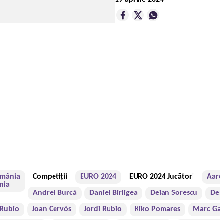
19 aprilie 2024
mânia
Competiții
EURO 2024
EURO 2024 Jucători
Aar
Andrei Burcă
Daniel Birligea
Deian Sorescu
De
 Rubio
Joan Cervós
Jordi Rubio
Kiko Pomares
Marc Ga