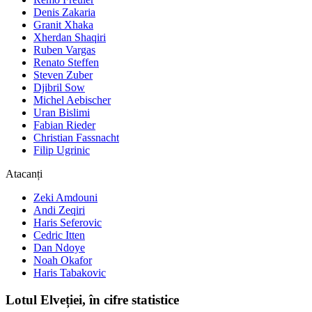
Denis Zakaria
Granit Xhaka
Xherdan Shaqiri
Ruben Vargas
Renato Steffen
Steven Zuber
Djibril Sow
Michel Aebischer
Uran Bislimi
Fabian Rieder
Christian Fassnacht
Filip Ugrinic
Atacanți
Zeki Amdouni
Andi Zeqiri
Haris Seferovic
Cedric Itten
Dan Ndoye
Noah Okafor
Haris Tabakovic
Lotul Elveției, în cifre statistice