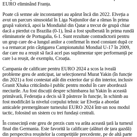
EURO eliminând Franța.
Poate că semne ale inconstanței au apărut încă din 2022. Elveția a
avut un parcurs sinusoidal în Liga Națiunilor dar a rămas în prima
grupă valorică, apoi la Mondialul din Qatar a trecut de grupă chiar
dacă a pierdut cu Brazilia (0-1), însă a fost spulberată în prima rundă
eliminatorie de Portugalia, 6-1. Sunt rezultate contradictorii pentru
un grup care de-a lungul anilor a confirmat în mod constant după ce
s-a remarcat prin câștigarea Campionatului Mondial U-17 în 2009,
dar care nu a reușit să facă acel pas suplimentar spre performanță pe
care l-a reușit, de exemplu, Croația.
Campania de calificare pentru EURO 2024 a scos la iveală
probleme greu de anticipat, iar selecționerul Murat Yakin (în funcție
din 2021) a fost contestat atât din exterior dar și din interior, inclusiv
Granit Xhaka criticându-l public pentru modul în care abordează
meciurile. Au fost discuții despre schimbarea lui Yakin în această
primăvară, Federația a decis să îl păstreze în funcție, în schimb au
fost modificări la nivelul corpului tehnic iar Elveția a abordat
amicalele premergătoare turneului EURO 2024 într-un nou modul
tactic, folosind un sistem cu trei fundași centrali.
În consecință este greu de prezis cum va arăta această țară la turneul
final din Germania. Este favorită la calificare (alături de țara gazdă)
din perspectiva reușitelor la competițiile precedente, pe de altă parte