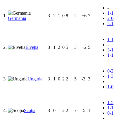
-
1-1
1.
3
2
1
0
8
2
+6
7
Germania
2-0
5-1
1-1
-
2.
Elveția
3
1
2
0
5
3
+2
5
3-1
1-1
0-2
1-3
3.
Ungaria
3
1
0
2
2
5
-3
3
-
1-0
1-5
1-1
4.
Scoția
3
0
1
2
2
7
-5
1
0-1
-