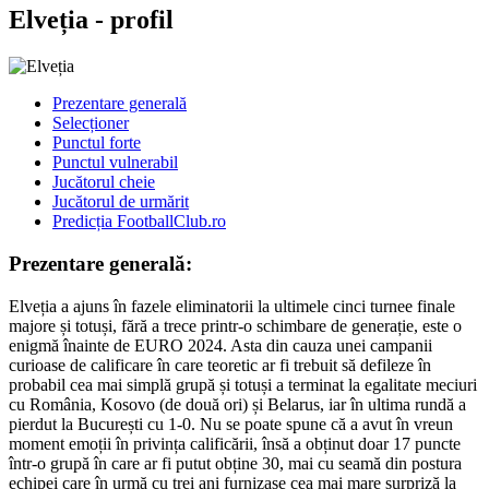
Elveția - profil
Prezentare generală
Selecționer
Punctul forte
Punctul vulnerabil
Jucătorul cheie
Jucătorul de urmărit
Predicția FootballClub.ro
Prezentare generală:
Elveția a ajuns în fazele eliminatorii la ultimele cinci turnee finale
majore și totuși, fără a trece printr-o schimbare de generație, este o
enigmă înainte de EURO 2024. Asta din cauza unei campanii
curioase de calificare în care teoretic ar fi trebuit să defileze în
probabil cea mai simplă grupă și totuși a terminat la egalitate meciuri
cu România, Kosovo (de două ori) și Belarus, iar în ultima rundă a
pierdut la București cu 1-0. Nu se poate spune că a avut în vreun
moment emoții în privința calificării, însă a obținut doar 17 puncte
într-o grupă în care ar fi putut obține 30, mai cu seamă din postura
echipei care în urmă cu trei ani furnizase cea mai mare surpriză la