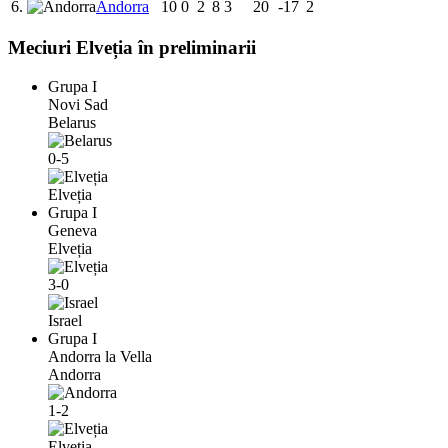
6.
Andorra
10
0
2
8
3
20
-17
2
Meciuri Elveția în preliminarii
Grupa I
Novi Sad
Belarus
0-5
Elveția
Grupa I
Geneva
Elveția
3-0
Israel
Grupa I
Andorra la Vella
Andorra
1-2
Elveția