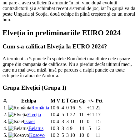
nu pare a avea suficientă armonie în lot, vine după evoluții
contradictorii și a schimbat recent sistemul de joc, iar în grupă va da
peste Ungaria și Scoția, două echipe în plină creștere și cu un moral
bun.
Elveția în preliminariile EURO 2024
Cum s-a calificat Elveția la EURO 2024?
A terminat la 5 puncte în spatele României una dintre cele ușoare
grupe din campania de calificare. Nu a pierdut decât ultimul meci,
care nu mai avea miză, însă pe parcurs a risipit puncte cu toate
echipele în afara de Andorra.
Grupa Elveției (Grupa I)
#.
Echipa
M
V
E
Î
Gm
Gp
+/-
Pct
1.
România
10
6
4
0
16
5
+11
22
2.
Elveția
10
4
5
1
22
11
+11
17
3.
Israel
10
4
3
3
11
11
0
15
4.
Belarus
10
3
3
4
9
14
-5
12
5.
Kosovo
10
2
5
3
10
10
0
11