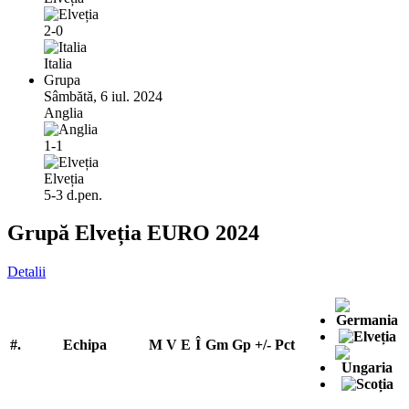
2-0
Italia
Grupa
Sâmbătă, 6 iul. 2024
Anglia
1-1
Elveția
5-3 d.pen.
Grupă Elveția EURO 2024
Detalii
#.
Echipa
M
V
E
Î
Gm
Gp
+/-
Pct