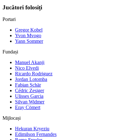
Jucători folosiți
Portari
Gregor Kobel
Yvon Mvogo
Yann Sommer
Fundași
Manuel Akanji
Nico Elvedi
Ricardo Rodriguez
Jordan Lotomba
Fabian Schär
Cédric Zesiger
Ulisses Garcia
Silvan Widmer
Eray Cömert
Mijlocași
Hekuran Kryeziu
Edimilson Fernandes
Remo Freuler