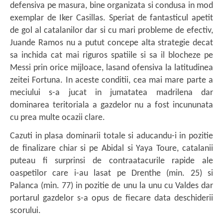
defensiva pe masura, bine organizata si condusa in mod
exemplar de Iker Casillas. Speriat de fantasticul apetit
de gol al catalanilor dar si cu mari probleme de efectiv,
Juande Ramos nu a putut concepe alta strategie decat
sa inchida cat mai riguros spatiile si sa il blocheze pe
Messi prin orice mijloace, lasand ofensiva la latitudinea
zeitei Fortuna. In aceste conditii, cea mai mare parte a
meciului s-a jucat in jumatatea madrilena dar
dominarea teritoriala a gazdelor nu a fost incununata
cu prea multe ocazii clare.
Cazuti in plasa dominarii totale si aducandu-i in pozitie
de finalizare chiar si pe Abidal si Yaya Toure, catalanii
puteau fi surprinsi de contraatacurile rapide ale
oaspetilor care i-au lasat pe Drenthe (min. 25) si
Palanca (min. 77) in pozitie de unu la unu cu Valdes dar
portarul gazdelor s-a opus de fiecare data deschiderii
scorului.