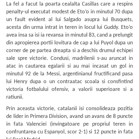
La fel a facut la poarta cealalta Casillas care a respins
penalty-ul executat modest de Eto’o in minutul 70 dupa
un fault evident al lui Salgado asupra lui Busquets,
acesta din urma intrat in teren in locul lui Guddy. Eto’o
avea insa sa isi ia revansa in minutul 83, cand a prelungit
din apropierea portii lovitura de cap a lui Puyol dupa un
corner de pe partea dreapta si a deschis drumul echipei
sale spre victorie. Condusi, madrilenii s-au aruncat in
atac in cautarea egalarii si au mai incasat un gol in
minutul 92 de la Messi, argentinianul fructificand pasa
lui Henry dupa o un contraatac scoala si consfintind
victoria fotbalului ofensiv, a valorii superioare si a
ratiunii.
Prin aceasta victorie, catalanii isi consolideaza pozitia
de lider in Primera Division, avand un avans de 8 puncte
in fata Valenciei (invingatoare pe propriul teren in
confruntarea cu Espanyol, scor 2-1) si 12 puncte in fata