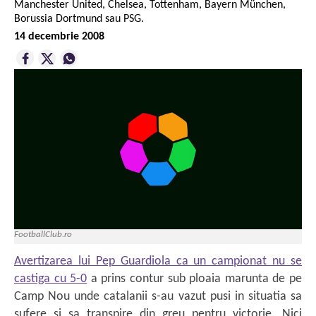
Manchester United, Chelsea, Tottenham, Bayern München,
Borussia Dortmund sau PSG.
14 decembrie 2008
FootballClub.ro
Avertizarea lui Pep Guardiola ca un campionat nu se
castiga cu 5-0
a prins contur sub ploaia marunta de pe
Camp Nou unde catalanii s-au vazut pusi in situatia sa
sufere si sa transpire din greu pentru victorie. Nici