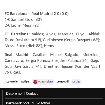
FC Barcelona – Real Madrid 2-0 (0-0)
1-0 Samuel Eto’o (83′)
2-0 Lionel Messi (92′)
FC Barcelona:
Valdes; Alves, Marquez, Puyol, Abidal;
Toure, Xavi (Keita 91′), Gudjohnsen (Sergio Busquets 63′);
Messi, Eto’o (Hleb 88′), Henry.
Real Madrid:
Casillas; Michel Salgado, Metzelder,
Cannavaro, Sergio Ramos; Sneijder (Palanca 36′), Gago,
Guti (Javi Garcia 74′), Drenthe; Higuain (Van der Vaart
76′), Raul.
Categorie
Echipe
FC Barcelona
Competiții
La Liga
Despre noi
|
Contact
Parteneri:
Scoruri live fotbal