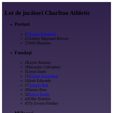
Lot de jucători Charlton Athletic
Portari
1
Thomas Kaminski
21
Ashley Maynard-Brewer
25
Will Mannion
Fundași
2
Kayne Ramsay
3
Macaulay Gillesphey
5
Lloyd Jones
15
Jérôme Roussillon
16
Josh Edwards
17
Amari'i Bell
28
James Bree
32
Reece Burke
42
Ollie Hobden
45
Ty Ewens-Findlay