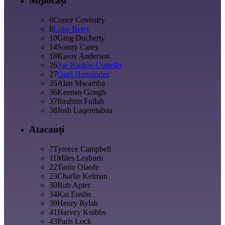
Mijlocași
6
Conor Coventry
8
Luke Berry
10
Greg Docherty
14
Sonny Carey
18
Karoy Anderson
26
Joe Rankin-Costello
27
Onel Hernández
35
Alan Mwamba
36
Keenan Gough
37
Ibrahim Fullah
38
Josh Laqeretabua
Atacanți
7
Tyreece Campbell
11
Miles Leaburn
22
Tanto Olaofe
23
Charlie Kelman
30
Rob Apter
34
Kai Enslin
39
Henry Rylah
41
Harvey Knibbs
43
Paris Lock