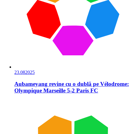
23.08
2025
Aubameyang revine cu o dublă pe Vélodrome:
Olympique Marseille 5-2 Paris FC