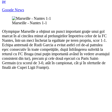
pe
G
o
o
g
l
e
News
Marseille - Nantes 1-1
Olympique Marseille a obţinut un punct important graţie unui gol
marcat în al cincilea minut al prelungirilor împotriva celor de la FC
Nantes, într-un meci încheiat la egalitate pe teren propriu, scor 1-1.
Echipa antrenată de Rudi Garcia a evitat astfel cel de-al patrulea
eşec consecutiv în toate competiţiile, după înfrângerea suferită la
returul cu FC Braga (mai puţin importantă având în vedere avantajul
consistent din tur), precum şi cele două eşecuri cu Paris Saint-
Germain (cu scorul de 3-0, atât în campionat, cât şi în sferturile de
finală ale Cupei Ligii Franţei).