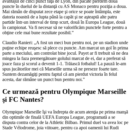
avantajul de cinci punct faţă de Lyon, din păcate pierdem două
puncte în duelul de la distanţă cu AS Monaco pentru poziţia a doua.
Mai rămân de disputat zece etape şi orice se poate întâmpla, este
datoria noastră de a lupta până la capăt şi ne aşteaptă alte patru
partide într-un interval de timp scurt, două în Europa League, două
în campionat. Va fi necesar să ne valorificăm punctele forte pentru a
obţine cele mai bune rezultate posibil.”
Claudio Ranieri: „A fost un meci bun pentru noi, pe un stadion unde
puţine echipe reuşesc să plece cu puncte. Am marcat un gol în prima
parte a meciului, am controlat bine jocul. Payet ar fi trebuit să ne dea
mingea la faza premergătoare golului marcat de ei, dar a preferat să
joace faza şi scorul a devenit 1-1. Trăiască fotbalul! La pauză le-am
spus jucătorilor mei că Marseille urma să ne preseze foarte tare.
Suntem dezamăgiţi pentru faptul că am pierdut victoria în felul
acesta, dar rămâne un punct bun pentru noi.”
Ce urmează pentru Olympique Marseille
şi FC Nantes?
Olympique Marseille îşi va îndrepta de acum atenţia pe prima manşă
din optimile de finală UEFA Europa League, programată a se
disputa contra celor de la Athletic Bilbao. Primul duel va avea loc pe
Stade Vélodrome, joia viitoare, pentru ca apoi oamenii lui Rudi