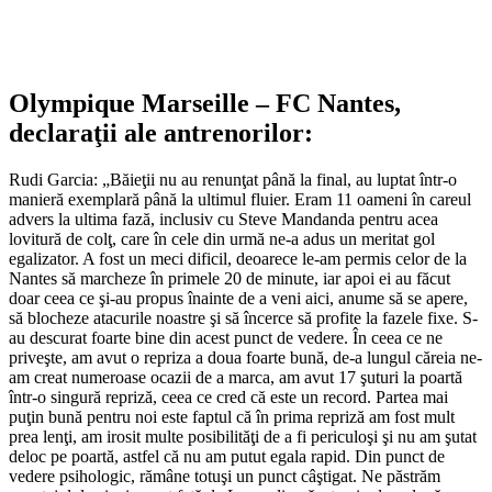
Olympique Marseille – FC Nantes,
declaraţii ale antrenorilor:
Rudi Garcia: „Băieţii nu au renunţat până la final, au luptat într-o
manieră exemplară până la ultimul fluier. Eram 11 oameni în careul
advers la ultima fază, inclusiv cu Steve Mandanda pentru acea
lovitură de colţ, care în cele din urmă ne-a adus un meritat gol
egalizator. A fost un meci dificil, deoarece le-am permis celor de la
Nantes să marcheze în primele 20 de minute, iar apoi ei au făcut
doar ceea ce şi-au propus înainte de a veni aici, anume să se apere,
să blocheze atacurile noastre şi să încerce să profite la fazele fixe. S-
au descurat foarte bine din acest punct de vedere. În ceea ce ne
priveşte, am avut o repriza a doua foarte bună, de-a lungul căreia ne-
am creat numeroase ocazii de a marca, am avut 17 şuturi la poartă
într-o singură repriză, ceea ce cred că este un record. Partea mai
puţin bună pentru noi este faptul că în prima repriză am fost mult
prea lenţi, am irosit multe posibilităţi de a fi periculoşi şi nu am şutat
deloc pe poartă, astfel că nu am putut egala rapid. Din punct de
vedere psihologic, rămâne totuşi un punct câştigat. Ne păstrăm