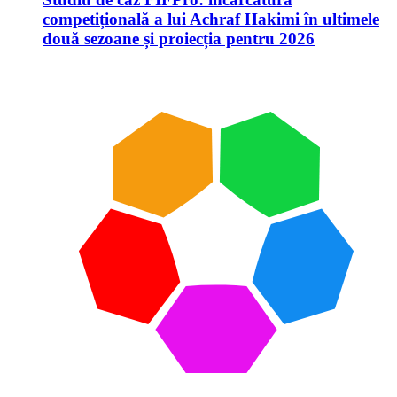
competițională a lui Achraf Hakimi în ultimele
două sezoane și proiecția pentru 2026