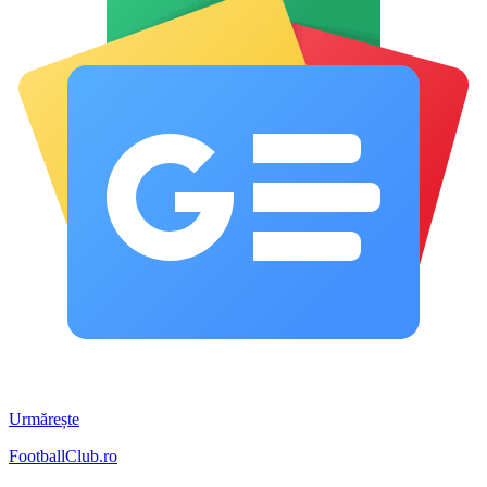
Urmărește
FootballClub.ro