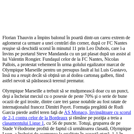
Florian Thauvin a împins balonul în poartă dintr-un careu extrem de
aglomerat ca urmare a unei centrări din corner, după ce FC Nantes
reuşise să deschidă scorul în minutul 11 prin Leo Dubois, care l-a
învins pe portarul Steve Mandanda cu un şut plasat după un assist al
lui Valentin Rongier. Fundaşul celor de la FC Nantes, Nicolas
Pallois, a protestat vehement în urma golului egalizator marcat de
Olympique Marseille pentru un presupus fault al lui Luis Gustavo,
însă nu a reuşit decât să obţină un al doilea cartonaş galben, fiind
astfel nevoit să părăsească terenul prematur.
Olympique Marseille a trebuit să se mulţumească doar cu un punct,
deşi a încheiat meciul cu o posesie de peste 70% şi o serie de bune
ocazii de gol irosite, dintre care trei şanse notabile au fost ratate de
internaţionalul francez Dimitri Payet. Formaţia pregătită de Rudi
Garcia pierde astfel teren faţă de
AS Monaco, învingătoare cu scorul
de 2-1 contra celor de la Bordeaux
şi rămâne pe poziţia a treia a
clasamentului Ligue 1
, cu 56 de puncte. Totuşi, gruparea de pe
Stade Vélodrome profită de faptul că următoarea clasată, Olympique
Lyon, a încheiat de asemenea la egalitate în această etapă, 1-1 în