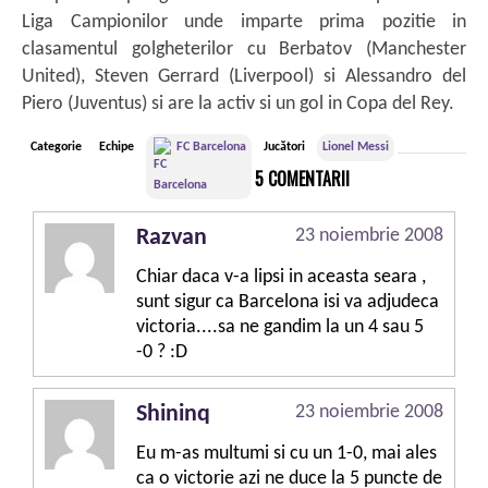
Liga Campionilor unde imparte prima pozitie in
clasamentul golgheterilor cu Berbatov (Manchester
United), Steven Gerrard (Liverpool) si Alessandro del
Piero (Juventus) si are la activ si un gol in Copa del Rey.
Categorie
Echipe
FC Barcelona
Jucători
Lionel Messi
5 COMENTARII
Razvan
23 noiembrie 2008
Chiar daca v-a lipsi in aceasta seara ,
sunt sigur ca Barcelona isi va adjudeca
victoria....sa ne gandim la un 4 sau 5
-0 ? :D
Shininq
23 noiembrie 2008
Eu m-as multumi si cu un 1-0, mai ales
ca o victorie azi ne duce la 5 puncte de