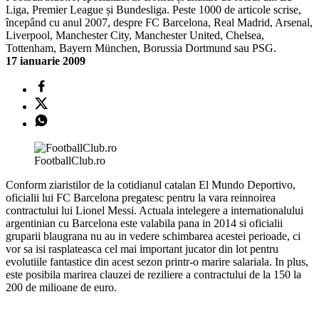
Liga, Premier League și Bundesliga. Peste 1000 de articole scrise,
începând cu anul 2007, despre FC Barcelona, Real Madrid, Arsenal,
Liverpool, Manchester City, Manchester United, Chelsea,
Tottenham, Bayern München, Borussia Dortmund sau PSG.
17 ianuarie 2009
FootballClub.ro
Conform ziaristilor de la cotidianul catalan El Mundo Deportivo,
oficialii lui FC Barcelona pregatesc pentru la vara reinnoirea
contractului lui Lionel Messi. Actuala intelegere a internationalului
argentinian cu Barcelona este valabila pana in 2014 si oficialii
gruparii blaugrana nu au in vedere schimbarea acestei perioade, ci
vor sa isi rasplateasca cel mai important jucator din lot pentru
evolutiile fantastice din acest sezon printr-o marire salariala. In plus,
este posibila marirea clauzei de reziliere a contractului de la 150 la
200 de milioane de euro.