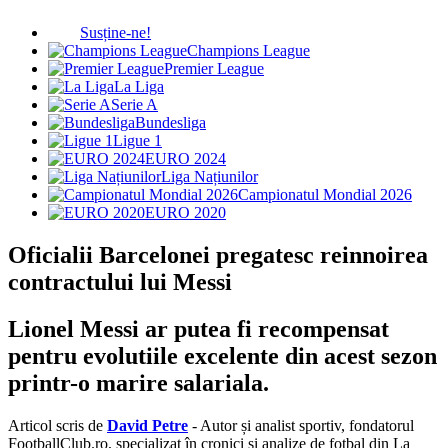
Susține-ne!
Champions League
Premier League
La Liga
Serie A
Bundesliga
Ligue 1
EURO 2024
Liga Națiunilor
Campionatul Mondial 2026
EURO 2020
Oficialii Barcelonei pregatesc reinnoirea
contractului lui Messi
Lionel Messi ar putea fi recompensat
pentru evolutiile excelente din acest sezon
printr-o marire salariala.
Articol scris de
David Petre
- Autor și analist sportiv, fondatorul
FootballClub.ro, specializat în cronici și analize de fotbal din La