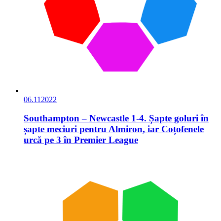
06.11
2022
Southampton – Newcastle 1-4. Șapte goluri în
șapte meciuri pentru Almiron, iar Coțofenele
urcă pe 3 în Premier League