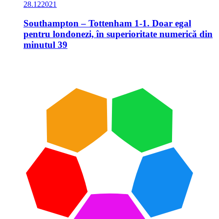
28.12
2021
Southampton – Tottenham 1-1. Doar egal
pentru londonezi, în superioritate numerică din
minutul 39