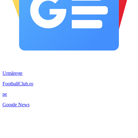
Urmărește
FootballClub.ro
pe
G
o
o
g
l
e
News